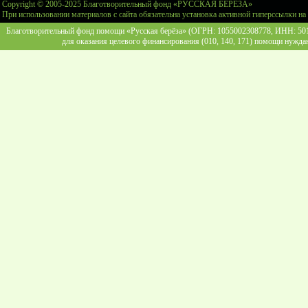
Copyright © 2005-2025 Благотворительный фонд «РУССКАЯ БЕРЕЗА»
При использовании материалов с сайта обязательна установка активной гиперссылки на
Благотворительный фонд помощи «Русская берёза» (ОГРН: 1055002308778, ИНН: 5013
для оказания целевого финансирования (010, 140, 171) помощи нужда