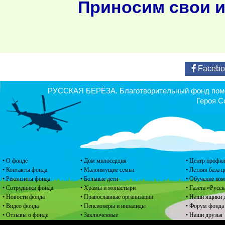
Приносим свои и
Facebo
РУССКАЯ БЕРЁЗА. Благотворительный фонд помощ
Героя С
• О фонде
• Дом милосердия
• Центр профил
• Контакты фонда
• Малоимущие семьи
• Летняя база 
• Реквизиты фонда
• Больные дети
• Обучение ко
• Сотрудники фонда
• Храмы и монастыри
• Газета «Русск
• Новости фонда
• Православные организации
• Наши ящики 
• Видео фонда
• Пенсионеры и инвалиды
• Форум фонда
• Отзывы о фонде
• Заключенные
• Наши друзья