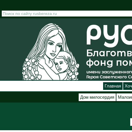
Перейти к основному содержанию
Главная
Хоч
Дом милосердия
Малои