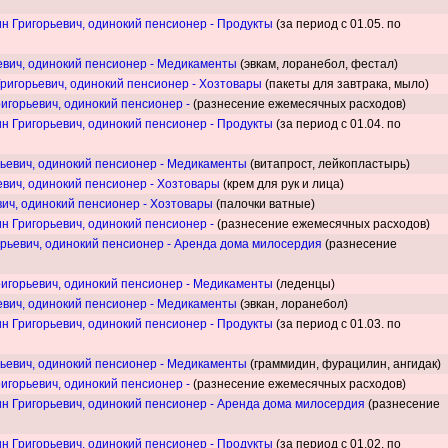
н Григорьевич, одинокий пенсионер - Продукты
(за период с 01.05. по
евич, одинокий пенсионер - Медикаменты
(эвкам, лоранебол, фестал)
ригорьевич, одинокий пенсионер - Хозтовары
(пакеты для завтрака, мыло)
игорьевич, одинокий пенсионер -
(разнесение ежемесячных расходов)
н Григорьевич, одинокий пенсионер - Продукты
(за период с 01.04. по
ьевич, одинокий пенсионер - Медикаменты
(витапрост, лейкопластырь)
евич, одинокий пенсионер - Хозтовары
(крем для рук и лица)
вич, одинокий пенсионер - Хозтовары
(палочки ватные)
н Григорьевич, одинокий пенсионер -
(разнесение ежемесячных расходов)
рьевич, одинокий пенсионер - Аренда дома милосердия
(разнесение
игорьевич, одинокий пенсионер - Медикаменты
(леденцы)
евич, одинокий пенсионер - Медикаменты
(эвкан, лоранебол)
н Григорьевич, одинокий пенсионер - Продукты
(за период с 01.03. по
ьевич, одинокий пенсионер - Медикаменты
(граммидин, фурацилин, ангидак)
игорьевич, одинокий пенсионер -
(разнесение ежемесячных расходов)
н Григорьевич, одинокий пенсионер - Аренда дома милосердия
(разнесение
н Григорьевич, одинокий пенсионер - Продукты
(за период с 01.02. по