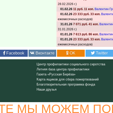
28.02.2026 г.)
01.02.26
11 руб. 11 коп.
Валентин Гр
01.02.26
23 333 руб. 33 коп.
Валенти
ежемесячных расходов)
31.01.26
7 071 руб. 41 коп.
Валентин
31.01.2026 г.)
01.01.26
7 613 руб. 86 коп.
Валентин
01.01.26
23 333 руб. 33 коп.
Валенти
ежемесячных расходов)
Facebook
Вконтакте
OK
Twitter
Центр профилактики социального сиротства
Летняя база центра профилактики
Газета «Русская Берёза»
Карта ящиков для сбора пожертвований
Благотворительная программа фонда
Наши друзья
ТЕ МЫ МОЖЕМ ПО