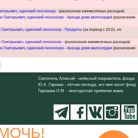
игорьевич, одинокий пенсионер -
(разнесение ежемесячных расходов)
н Григорьевич, одинокий пенсионер - Аренда дома милосердия
(разнесение
 Григорьевич, одинокий пенсионер - Продукты
(за период с 20.01. по
 Григорьевич, одинокий пенсионер -
(разнесение ежемесячных расходов)
н Григорьевич, одинокий пенсионер - Аренда дома милосердия
(разнесение
Святитель Алексий - небесный покровитель фонда
Ю.А. Гарнаев - лётчик-легенда, его имя носит фонд
Гарнаева О.М. - многодетная приёмная мама
МОЧЬ!