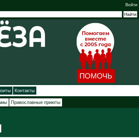
Войти
ПОМОЧЬ
изиты
Контакты
амы
Православные приюты