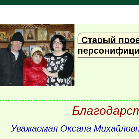
Старый прое
персонифици
Благодарс
Уважаемая Оксана Михайловн