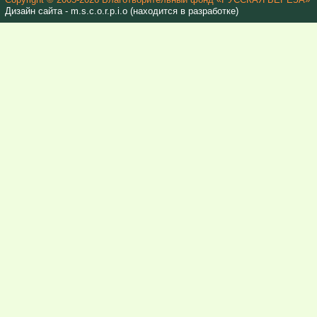
Дизайн сайта - m.s.c.o.r.p.i.o (находится в разработке)