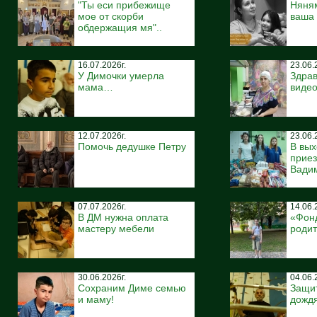
"Ты еси прибежище
Няня
мое от скорби
ваша
обдержащия мя"..
16.07.2026г.
23.06.
У Димочки умерла
Здрав
мама…
виде
12.07.2026г.
23.06.
Помочь дедушке Петру
В вых
приез
Вади
07.07.2026г.
14.06.
В ДМ нужна оплата
«Фонд
мастеру мебели
роди
30.06.2026г.
04.06.
Сохраним Диме семью
Защит
и маму!
дождя