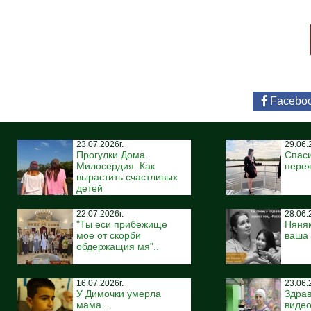
Facebo
23.07.2026г.
29.06.
Прогулки Дома
Спаси
Милосердия. Как
пере
вырастить счастливых
детей
22.07.2026г.
28.06.
"Ты еси прибежище
Няня
мое от скорби
ваша
обдержащия мя"..
16.07.2026г.
23.06.
У Димочки умерла
Здрав
мама…
виде