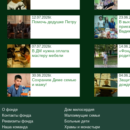
12.07.2026г.
23.06.
Помочь дедушке Петру
В вых
приез
Вади
07.07.2026г.
14.06.
В ДМ нужна оплата
«Фонд
мастеру мебели
роди
30.06.2026г.
04.06.
Сохраним Диме семью
Защит
и маму!
дождя
О фонде
Дом милосердия
Контакты фонда
Малоимущие семьи
Реквизиты фонда
Больные дети
Наша команда
Храмы и монастыри