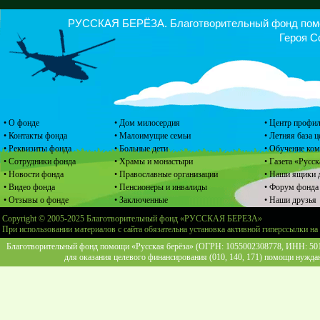
РУССКАЯ БЕРЁЗА. Благотворительный фонд помощ
Героя С
• О фонде
• Дом милосердия
• Центр профил
• Контакты фонда
• Малоимущие семьи
• Летняя база 
• Реквизиты фонда
• Больные дети
• Обучение ко
• Сотрудники фонда
• Храмы и монастыри
• Газета «Русск
• Новости фонда
• Православные организации
• Наши ящики 
• Видео фонда
• Пенсионеры и инвалиды
• Форум фонда
• Отзывы о фонде
• Заключенные
• Наши друзья
Copyright © 2005-2025 Благотворительный фонд «РУССКАЯ БЕРЕЗА»
При использовании материалов с сайта обязательна установка активной гиперссылки на
Благотворительный фонд помощи «Русская берёза» (ОГРН: 1055002308778, ИНН: 5013
для оказания целевого финансирования (010, 140, 171) помощи нужда