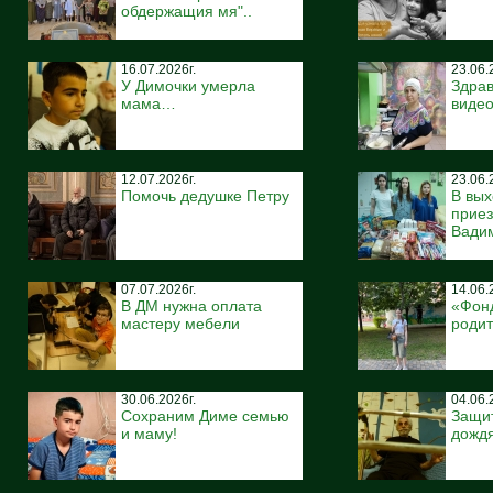
обдержащия мя"..
16.07.2026г.
23.06.
У Димочки умерла
Здрав
мама…
виде
12.07.2026г.
23.06.
Помочь дедушке Петру
В вых
приез
Вади
07.07.2026г.
14.06.
В ДМ нужна оплата
«Фонд
мастеру мебели
роди
30.06.2026г.
04.06.
Сохраним Диме семью
Защит
и маму!
дождя