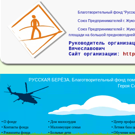
Благотворительный фонд "Русск
Союз Предпринимателей г. Жуков
Союз Предпринимателей г. Жуков
площади на большой предновогодней
Руководитель организа
Вячеславович
Сайт организации:
http
РУССКАЯ БЕРЁЗА. Благотворительный фонд помощ
Героя С
• О фонде
• Дом милосердия
• Центр профил
• Контакты фонда
• Малоимущие семьи
• Летняя база 
• Реквизиты фонда
• Больные дети
• Обучение ко