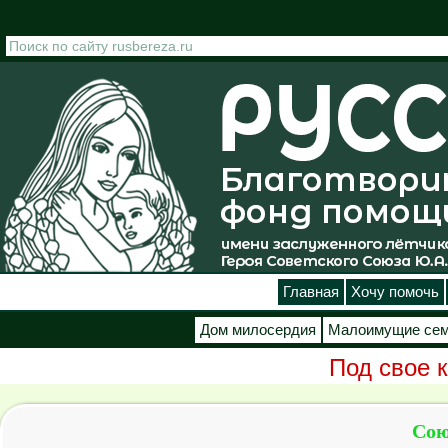
Перейти к основному содержанию
Главная
Хочу помочь
Дом милосердия
Малоимущие се
Под свое 
Сою