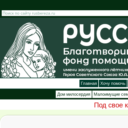
Перейти к основному содержанию
Главная
Хочу помочь
Дом милосердия
Малоимущие се
Под свое 