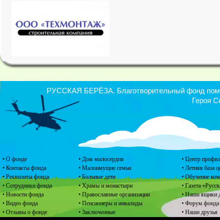
РУССКАЯ БЕРЁЗА. Благотворительный фонд помощ
Героя С
• О фонде
• Дом милосердия
• Центр профил
• Контакты фонда
• Малоимущие семьи
• Летняя база 
• Реквизиты фонда
• Больные дети
• Обучение ко
• Сотрудники фонда
• Храмы и монастыри
• Газета «Русск
• Новости фонда
• Православные организации
• Наши ящики 
• Видео фонда
• Пенсионеры и инвалиды
• Форум фонда
• Отзывы о фонде
• Заключенные
• Наши друзья