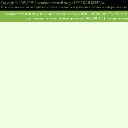
Copyright © 2005-2025 Благотворительный фонд «РУССКАЯ БЕРЕЗА»
При использовании материалов с сайта обязательна установка активной гиперссылки на
Благотворительный фонд помощи «Русская берёза» (ОГРН: 1055002308778, ИНН: 5013
для оказания целевого финансирования (010, 140, 171) помощи нужда