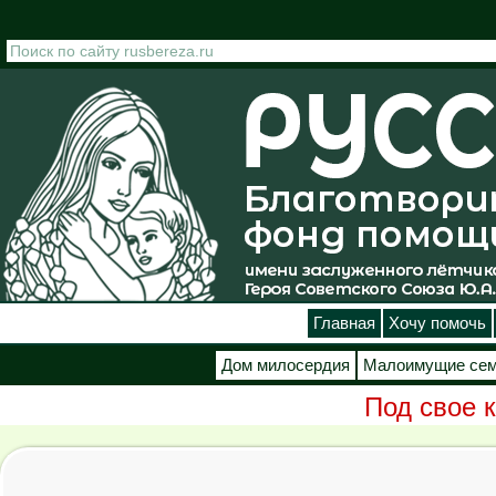
Перейти к основному содержанию
Главная
Хочу помочь
Дом милосердия
Малоимущие се
Под свое 