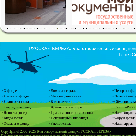
,
РУССКАЯ БЕРЁЗА. Благотворительный фонд помощ
Героя С
• О фонде
• Дом милосердия
• Центр профил
• Контакты фонда
• Малоимущие семьи
• Летняя база 
• Реквизиты фонда
• Больные дети
• Обучение ко
• Сотрудники фонда
• Храмы и монастыри
• Газета «Русск
• Новости фонда
• Православные организации
• Наши ящики 
• Видео фонда
• Пенсионеры и инвалиды
• Форум фонда
• Отзывы о фонде
• Заключенные
• Наши друзья
Copyright © 2005-2025 Благотворительный фонд «РУССКАЯ БЕРЕЗА»