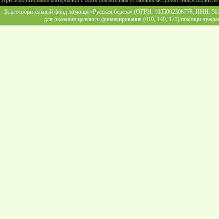
При использовании материалов с сайта обязательна установка активной гиперссылки на
Благотворительный фонд помощи «Русская берёза» (ОГРН: 1055002308778, ИНН: 5013
для оказания целевого финансирования (010, 140, 171) помощи нужда