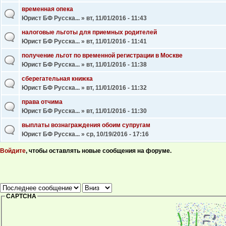
временная опека
Юрист БФ Русска...
» вт, 11/01/2016 - 11:43
налоговые льготы для приемных родителей
Юрист БФ Русска...
» вт, 11/01/2016 - 11:41
получение льгот по временной регистрации в Москве
Юрист БФ Русска...
» вт, 11/01/2016 - 11:38
сберегательная книжка
Юрист БФ Русска...
» вт, 11/01/2016 - 11:32
права отчима
Юрист БФ Русска...
» вт, 11/01/2016 - 11:30
выплаты вознаграждения обоим супругам
Юрист БФ Русска...
» ср, 10/19/2016 - 17:16
Войдите
, чтобы оставлять новые сообщения на форуме.
Страницы
Сортировка по
Сортировка
CAPTCHA