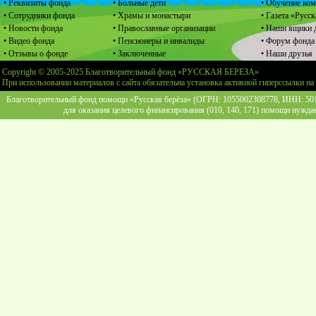
• Реквизиты фонда
• Больные дети
• Обучение ко
• Сотрудники фонда
• Храмы и монастыри
• Газета «Русск
• Новости фонда
• Православные организации
• Наши ящики 
• Видео фонда
• Пенсионеры и инвалиды
• Форум фонда
• Отзывы о фонде
• Заключенные
• Наши друзья
Copyright © 2005-2025 Благотворительный фонд «РУССКАЯ БЕРЕЗА»
При использовании материалов с сайта обязательна установка активной гиперссылки на
Благотворительный фонд помощи «Русская берёза» (ОГРН: 1055002308778, ИНН: 5013
для оказания целевого финансирования (010, 140, 171) помощи нужда