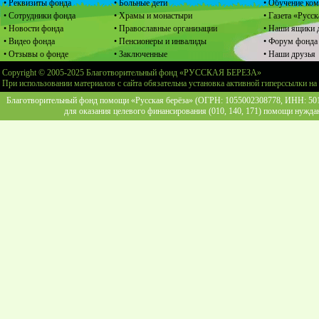
• Реквизиты фонда
• Больные дети
• Обучение ко
• Сотрудники фонда
• Храмы и монастыри
• Газета «Русск
• Новости фонда
• Православные организации
• Наши ящики 
• Видео фонда
• Пенсионеры и инвалиды
• Форум фонда
• Отзывы о фонде
• Заключенные
• Наши друзья
Copyright © 2005-2025 Благотворительный фонд «РУССКАЯ БЕРЕЗА»
При использовании материалов с сайта обязательна установка активной гиперссылки на
Благотворительный фонд помощи «Русская берёза» (ОГРН: 1055002308778, ИНН: 5013
для оказания целевого финансирования (010, 140, 171) помощи нужда