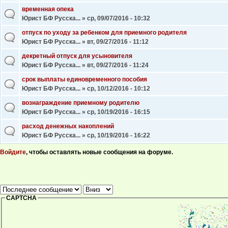
временная опека
Юрист БФ Русска...
» ср, 09/07/2016 - 10:32
отпуск по уходу за ребенком для приемного родителя
Юрист БФ Русска...
» вт, 09/27/2016 - 11:12
декретный отпуск для усыновителя
Юрист БФ Русска...
» вт, 09/27/2016 - 11:24
срок выплаты единовременного пособия
Юрист БФ Русска...
» ср, 10/12/2016 - 10:12
вознаграждение приемному родителю
Юрист БФ Русска...
» ср, 10/19/2016 - 16:15
расход денежных накоплений
Юрист БФ Русска...
» ср, 10/19/2016 - 16:22
Войдите
, чтобы оставлять новые сообщения на форуме.
Страницы
Сортировка по
Сортировка
CAPTCHA