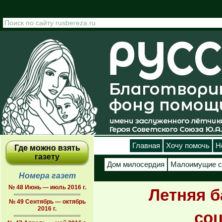
Перейти к основному содержанию
Главная
Хочу помочь
Н
Где можно взять
газету
Дом милосердия
Малоимущие с
Номера газет
№ 48 Июнь — июль 2016 г.
Летняя б
№ 49 Сентябрь — октябрь
2016 г.
соц