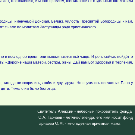
ывает, к сожалению, и много проблем, возникающих в отдельных школах или
ородицы, именуемой Донская. Велика милость Пресвятой Богородицы к нам,
дят с нами по молитвам Заступницы рода христианского.
Мне в последнее время они вспоминаются всё чаще. И речь сейчас пойдёт о
ь: «Дорогие наши матери, сестры, жены! Дай вам Бог здоровья и терпения,
икогда не ссорились, любили друг друга. Но случилось несчастье. Папа у
дети. Тяжело им было без отца.
Святитель Алексий - небесный покровитель фонда
Ю.А. Гарнаев - лётчик-легенда, его имя носит фонд
Гарнаева О.М. - многодетная приёмная мама