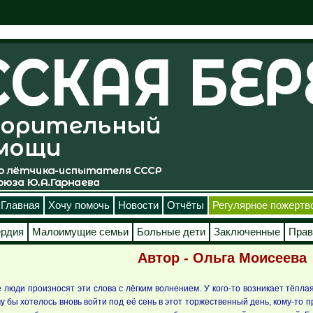
Главная
Хочу помочь
Новости
Отчёты
Регулярное пожертв
ердия
Малоимущие семьи
Больные дети
Заключенные
Прав
Автор - Ольга Моисеева
е люди произносят эти слова с лёгким волнением. У кого-то возникает тёп
 бы хотелось вновь войти под её сень в этот торжественный день, кому-то п