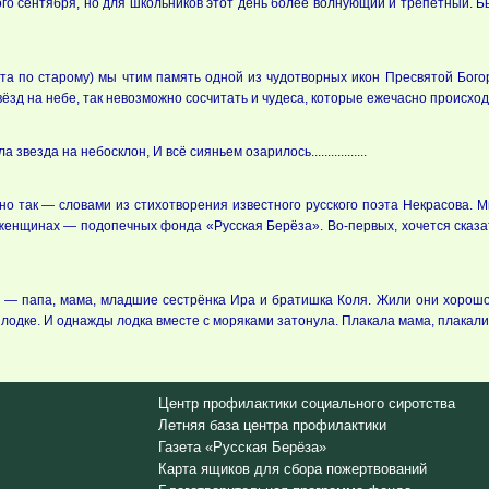
ого сентября, но для школьников этот день более волнующий и трепетный. Б
ста по старому) мы чтим память одной из чудотворных икон Пресвятой Бог
ёзд на небе, так невозможно сосчитать и чудеса, которые ежечасно происхо
звезда на небосклон, И всё сияньем озарилось.................
но так — словами из стихотворения известного русского поэта Некрасова. 
 женщинах — подопечных фонда «Русская Берёза». Во-первых, хочется сказат
— папа, мама, младшие сестрёнка Ира и братишка Коля. Жили они хорошо, н
лодке. И однажды лодка вместе с моряками затонула. Плакала мама, плакали 
Центр профилактики социального сиротства
Летняя база центра профилактики
Газета «Русская Берёза»
Карта ящиков для сбора пожертвований