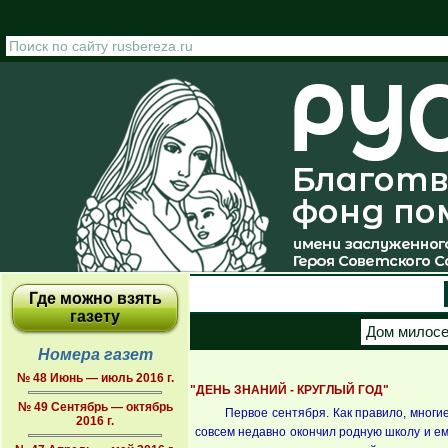
Перейти к основному содержанию
Где можно взять
газету
Дом милос
Номера газет
№ 48 Июнь — июль 2016 г.
"ДЕНЬ ЗНАНИЙ - КРУГЛЫЙ ГОД"
№ 49 Сентябрь — октябрь
Первое сентября. Как правило, многи
2016 г.
совсем недавно окончил родную школу и ему