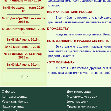
№ 47 Апрель — май 2016 г.
дошколята тоже идут в детский садик перв
классах.
№ 46 Февраль — март 2016
гг.
ВЕЛИКАЯ СВЯТЫНЯ РОССИИ
1 сентября по новому стилю (19 авгу
№ 45 Декабрь 2015 — январь
2016 гг.
грешным! Как невозможно перечесть всех зв
К РОЖДЕСТВУ
№ 44 Сентябрь-октябрь 2015
г.
Когда на землю ночь спустилась, Взошла 
№ 43 Май-июнь 2015 г.
ЕСТЬ ЖЕНЩИНЫ В РУССКИХ СЕЛЕНЬЯХ
Эту статью мне хочется назвать имен
№ 42 Март-апрель 2015 г.
женщинах из русских селений. А точнее, о
№ 41 Декабрь 2014-январь
радости и счастья.
2015 гг.
«ЭТО МОЯ МАМА»
№ 40 Май-июнь 2014 г.
У Светы была крепкая дружная семья 
Светы был моряком и служил на подводной 
Ещё
О фонде
Дом милосердия
Контакты фонда
Малоимущие семьи
Реквизиты фонда
Больные дети
Наша команда
Храмы и монастыри