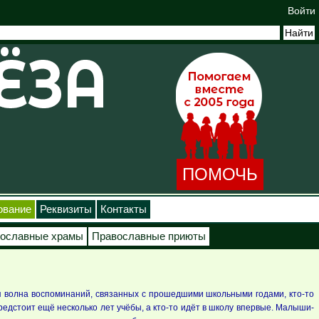
Войти
ПОМОЧЬ
ование
Реквизиты
Контакты
ославные храмы
Православные приюты
лая волна воспоминаний, связанных с прошедшими школьными годами, кто-то
редстоит ещё несколько лет учёбы, а кто-то идёт в школу впервые. Малыши-