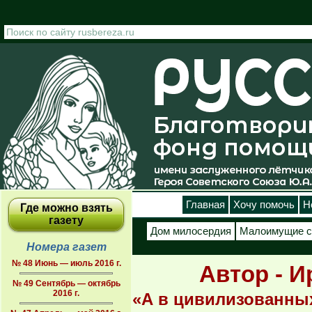
Перейти к основному содержанию
Главная
Хочу помочь
Н
Где можно взять
газету
Дом милосердия
Малоимущие с
Номера газет
№ 48 Июнь — июль 2016 г.
Автор - 
№ 49 Сентябрь — октябрь
2016 г.
«А в цивилизованн