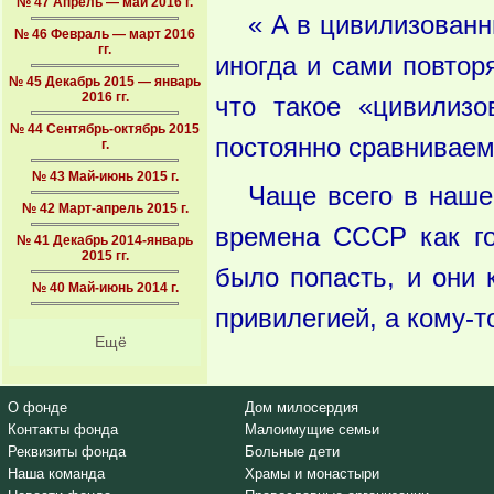
№ 47 Апрель — май 2016 г.
« А в цивилизованн
№ 46 Февраль — март 2016
гг.
иногда и сами повтор
№ 45 Декабрь 2015 — январь
2016 гг.
что такое «цивилиз
№ 44 Сентябрь-октябрь 2015
постоянно сравниваем
г.
№ 43 Май-июнь 2015 г.
Чаще всего в наше
№ 42 Март-апрель 2015 г.
времена СССР как го
№ 41 Декабрь 2014-январь
2015 гг.
было попасть, и они 
№ 40 Май-июнь 2014 г.
привилегией, а кому-
Ещё
О фонде
Дом милосердия
Контакты фонда
Малоимущие семьи
Реквизиты фонда
Больные дети
Наша команда
Храмы и монастыри