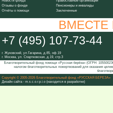
Новости фонда
Православные организации
Отзывы о фонде
Пенсионеры и инвалиды
Отчёты о помощи
Заключенные
ВМЕСТЕ
+7 (495) 107-73-44
г. Жуковский, ул.Гагарина, д.85, оф.19
г. Москва, ул. Спартковская, д.19, стр.3
Благотворительный фонд помощи «Русская берёза» (ОГРН: 105500230
налогом благотворительных пожертвований для оказания целе
благотвор
Copyright © 2005-2026 Благотворительный фонд «РУССКАЯ БЕРЕЗА»
Дизайн сайта - m.s.c.o.r.p.i.o (находится в разработке)