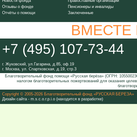
Новости фонда
Православные организации
Отзывы о фонде
Пенсионеры и инвалиды
Отчёты о помощи
Заключенные
ВМЕСТЕ
+7 (495) 107-73-44
г. Жуковский, ул.Гагарина, д.85, оф.19
г. Москва, ул. Спартковская, д.19, стр.3
Благотворительный фонд помощи «Русская берёза» (ОГРН: 105500230
налогом благотворительных пожертвований для оказания целе
благотвор
Copyright © 2005-2026 Благотворительный фонд «РУССКАЯ БЕРЕЗА»
Дизайн сайта - m.s.c.o.r.p.i.o (находится в разработке)