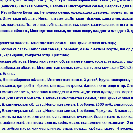
р (1 кг), масло подсолн. ( 1 л), стиральный порошок-автомат (3 кг), мыло 
енисова), Омская область, Неполная многодетная семья, Ветровка для ма
Республика Бурятия, Неполная семья, одежда для девочек, продукты, лит
Иркутская область, Неполная семья, Детское - брючки, сапоги демисезонн
ье, водолазкаПолотенце, зуб паста и щетка, книги, развивающие игры отпр
овская область, Многодетная семья, детские вещи, сладости для детей, 
ровская область, Многодетная семья, 1000, финансовая помощь;
мская область, Неполная семья, 1 ребенок, маме 2 летние кофты, набор 
а, карандаши, конфеты отпр. Кристина;
ская область, Неполная семья, обувь маме и сыну, кофта, тетради, сладо
сибирская область, Многодетная семья, кожаная куртка мужская (XXL), 2 п
р. Елена;
Новосибирская область, Многодетная семья, 3 детей, Крупа, макароны, ту
ссовки, для ребят - брюки, свитера, ветровка, банное полотенце отпр. Оль
Омская область, Неполная многодетная семья, Детская одежда по возраст
а, Рязанская область, Неполная многодетная семья, 1000, финансовая 
 Владимирская область, Неполная семья, 1 ребенок, 2000 руб., финансов
ладимирская область, Неполная семья, 1 ребенок, Геркулес - 3 пакета, сг
амель на палочке для дочки, супы мясной, куриный, борщ в пакете, гречка
ки, зефир, конфеты шоколадные, кофе, масло подсолнечное, козинаки - 2 
тет, зубная паста, чай чёрный и зелёный, килька, горбуша, мыло - 6 кусков