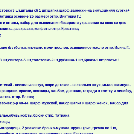
товки 3 шт,штаны хб 1 шт,шапка,шарф,варежки -на зиму,зимняя куртка+
тинки осенние(25 размер) отпр. Виктория Г.;
ан и штаны, набор для вышивания бисером и украшение на шею ко дню
 книжка, раскраски, конфеты отпр. Кристина;
;
ские футболки, игрушки, молитвослов, освященное масло отпр. Ирина Г.;
шт,свитера-5 шт,толстовки-2шт,рубашка-1 шт,брюки-1 шт,платье 1
тский - несколько штук, пюре детское - несколько штук, мыло, шампунь,
карандаши, краски, ножницы, альбом, дневник, тетради в клетку и линейку,
астик. отпр. Елена;
вочек р-р 40-44, шарф мужской, набор шапка и шарф женск., набор для
елье,обувь,кофты,брюки отпр. Татиана;
омощь;
ородицы, 2 упаковки бронхо-мунала, крупы (рис, гречка по 1 кг,