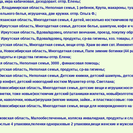
ца, икра кабачковая, дезодорант. отпр. Елены;
Владимирская область, Неполная семья, 1 ребенок, Крупа, макароны, туше
ельного белья, игрушечка, две кружки. отпр. Ольга Ф.;
анская область, Многодетная семья, 4 детей, несколько костюмчиков при
ркутская область, Многодетная семья, детское белье, шампуни, кофе и ч
Иркутская область, Вдова/вдовец, оплатил венчание, проезд, покупку о
ркутская область, Вдова/вдовец, продукты, ср-ва гигиены, хоз. товары, 
тская область, Многодетная семья, вещи отпр. Храм во имя свт. Иннокент
Новосибирская область, Многодетная семья, Папе зимние ботинки (44 раз
дукты и средства гигиены отпр. Елена;
я область, Неполная семья, 3000 , финансовая помощь;
утская область, Неполная семья, продукты, ср-ва гигиены;
мская область, Неполная семья, Детские книжки, детский шампунь, детск
р конфет, детский новогодний костюм Мушкетер отпр. Светлана;
восибирская область, Многодетная семья, детские вещи и игрушки:носочк
инетки, тоже новые)костюмчик детский (штанишки-жилетка, новый)колгот
и, наволочки, новые)игрушки (мягкие мишки, зайки... и пластмассовые: гов
восибирская область, Многодетная семья, вещи для новорожденного на 0-
ковская область, Малообеспеченные, коляска инвалидная, продукты и сл
слые 4 упаковки,пеленки одноразовые 2 упаковки,вещи женские и мужски