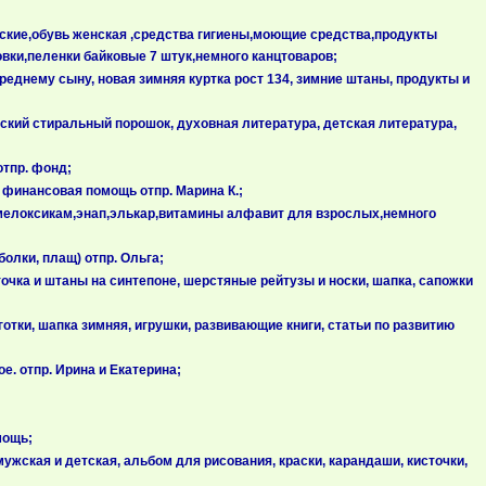
нские,обувь женская ,средства гигиены,моющие средства,продукты
вки,пеленки байковые 7 штук,немного канцтоваров;
реднему сыну, новая зимняя куртка рост 134, зимние штаны, продукты и
ский стиральный порошок, духовная литература, детская литература,
отпр. фонд;
, финансовая помощь отпр. Марина К.;
амелоксикам,энап,элькар,витамины алфавит для взрослых,немного
олки, плащ) отпр. Ольга;
очка и штаны на синтепоне, шерстяные рейтузы и носки, шапка, сапожки
отки, шапка зимняя, игрушки, развивающие книги, статьи по развитию
. отпр. Ирина и Екатерина;
мощь;
ужская и детская, альбом для рисования, краски, карандаши, кисточки,