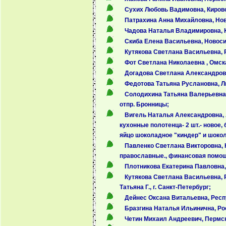
Сухих Любовь Вадимовна, Кировск
Патрахина Анна Михайловна, Ново
Чадова Наталья Владимировна, Ке
Скиба Елена Васильевна, Новосиб
Кутякова Светлана Васильевна, Р
Фот Светлана Николаевна , Омска
Догадова Светлана Александровна
Федотова Татьяна Руслановна, Ли
Солодихина Татьяна Валерьевна, В
отпр. Бронницы;
Вигель Наталья Александровна, Ал
кухонные полотенца- 2 шт.- новое, б
яйцо шоколадное "киндер" и шокола
Павленко Светлана Викторовна, Н
православные., финансовая помощь
Плотникова Екатерина Павловна,
Кутякова Светлана Васильевна, 
Татьяна Г., г. Санкт-Петербург;
Дейнес Оксана Витальевна, Респ
Бразгина Наталья Ильинична, Рос
Четин Михаил Андреевич, Пермск