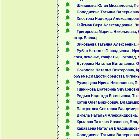
Шипицына Юлия Михайловна, Перм
Солодихина Татьяна Валерьевна, 
Хвостова Надежда Александровна
Тейхман Вера Александровна, Ле
Григорьева Марина Николаевна, 
отпр. Елена.;
Зиновьева Татьяна Алексеевна, 
Рубан Наталья Геннадьевна , Ирку
соки, печенье, конфеты, шоколад, 
Буторина Наталья Витальевна, Ом
Соколова Наталья Викторовна, К
объеме,сладости,средства гигиен
Румянцева Ирина Николаевна, Пе
Тинникова Екатерина Эдуардовна,
Редько Надежда Евгеньевна, Твер
Котов Олег Борисович, Владимир
Панкратова Светлана Владимиров
Вигель Наталья Александровна, Ал
Крылова Татьяна Ивановна, Влад
Караваева Наталья Владимировна
Солодихина Татьяна Валерьевна,