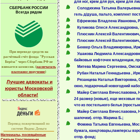
для ног, крем для рук, крем для ли
СБЕРБАНК РОССИИ
Солодихина Татьяна Валерьевна, 
Всегда рядом
гель д/душа, пальто, комплект пост
Ефремова Владлена Ивановна, Ряз
Куликова Олеся Александровна, И
Плюснин Алексей Валентинович, 
Плюснин Алексей Валентинович, И
Беккер Ольга Владимировна, Ирку
При переводе средств на
Ушакова Людмила Александровна, 
расчётный счёт фонда "Русская
байковых кофточек младенцам, про
Берёза" через Сбербанк РФ не
Митева Марина Сергеевна, Омска
взимается комиссия. (
распечатать
платежное поручение
)
Рубан Наталья Геннадьевна , Ирк
Рязанцева Наталья Викторовна, О
Лучшие адвокаты и
окно, подарочный новогодний набо
юристы Московской
Майер Светлана Вячеславовна, Но
области!
24 размер (новые), еще меховые п
что из постельного белья (простын
Майер Светлана Вячеславовна, Но
шапочки). отпр. Марина Б.;
Перевод пожертвований по
Фомина Татьяна Евгеньевна, Мос
системе Яндекс.Деньги
бумага, канцтовары,памперсы взро
Материалы, посвящённые
отпр. фонд;
Святым Царственным