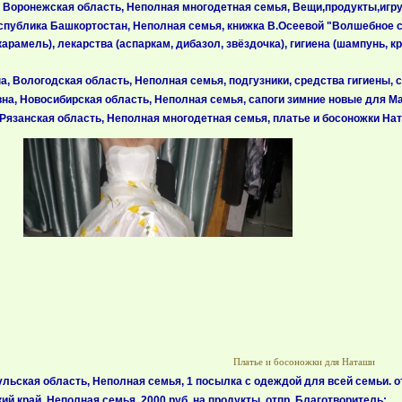
Воронежская область, Неполная многодетная семья, Вещи,продукты,игруш
публика Башкортостан, Неполная семья, книжка В.Осеевой "Волшебное слов
арамель), лекарства (аспаркам, дибазол, звёздочка), гигиена (шампунь, кр
 Вологодская область, Неполная семья, подгузники, средства гигиены, 
а, Новосибирская область, Неполная семья, сапоги зимние новые для Ма
Рязанская область, Неполная многодетная семья, платье и босоножки На
Платье и босоножки для Наташи
ьская область, Неполная семья, 1 посылка с одеждой для всей семьи. от
й край, Неполная семья, 2000 руб. на продукты. отпр. Благотворитель;