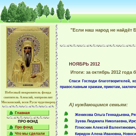
"Если наш народ не найдёт Б
НОЯБРЬ 2012
Итоги: за октябрь 2012 год
Спаси Господи благотворителей, 
православным храмам, приютам, заключе
Небесный покровитель фонда
святитель Алексий, митрополит
Московский, всея Руси чудотворец
А) нуждающимся семьям:
Главная
Женихова Ольга Геннадьевна, Ря
Зуева Людмила Николаевна, Ирку
ПРО ФОНД
Про фонд
Плюснин Алексей Валентинович, И
Что мы сделали
Киридон Алена Ивановна, Новосиб