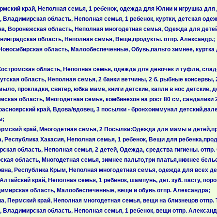
ский край, Неполная семья, 1 ребенок, одежда для Юлии и игрушка для д
Владимирская область, Неполная семья, 1 ребенок, куртки, детская одежд
, Воронежская область, Неполная многодетная семья, Одежда для детей
нинградская область, Неполная семья, Вещи,продукты. отпр. Александр.;
Новосибирская область, Малообеспеченные, Обувь,пальто зимнее, куртка 
Костромская область, Неполная семья, одежда для девочек и туфли, слад
тская область, Неполная семья, 2 банки ветчины, 2 б. рыбные консервы, 2 б
мыло, прокладки, свитер, юбка маме, книги детские, капли в нос детские,
ская область, Многодетная семья, комбинезон на рост 80 см, сандалики 2
расноярский край, Вдова/вдовец, 3 посылки - бронхоиммунал детский,вал
ы;
рмский край, Многодетная семья, 2 Посылки:Одежда для мамы и детей,пр
 Республика Хакасия, Неполная семья, 1 ребенок, Вещи для ребенка,прод
ская область, Неполная семья, 2 детей, Одежда, средства гигиены. отпр.
ская область, Многодетная семья, зимнее пальто,три платья,нижнее бель
на, Республика Крым, Неполная многодетная семья, одежда для всех дете
тайский край, Неполная семья, 1 ребенок, шампунь, дет. зуб. пасту, порош
имирская область, Малообеспеченные, вещи и обувь отпр. Александра;
, Пермский край, Неполная многодетная семья, вещи на близнецов отпр. 
 Владимирская область, Неполная семья, 1 ребенок, вещи отпр. Александ