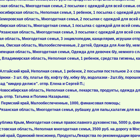
ая область, Многодетная семья, 2 посылки с одеждой для всей семьи. от
сибирская область, Неполная семья, 1 ребенок, 1 посылка с одеждой для 
меровская область, Многодетная семья, 2 посылки с одеждой для всей се
ирская область, Многодетная семья, 1 посылка с одеждой для всей семьи.
язанская область, Многодетная семья, 3 посылки с одеждой для всей семь
я область, Многодетная семья, 3 энциклопедии, канцелярия, игрушки отпр
, Омская область, Малообеспеченные, 2 детей, Одежда для Ани б/у, немно
пецкая область, Многодетная семья, Одежда для девочек б/у, немного сла
ладимирская область, Неполная семья, 1 ребенок, средства гигиены, канцт
тайский край, Неполная семья, 1 ребенок, 2 посылки постельное 2-х спальн
рюки - 3 шт. б/у, платье б/у, кофту б/у, юбку б/у, водолазки - 2шт.б/у, по
д "киндер делисе". отпр. Елена и Сергей П.;
овосибирская область, Неполная семья, лекарства, продукты, одежда для
 отпр. Татьяна и Полина Назарьева;
 Пермский край, Малообеспеченные, 1000, финансовая помощь;
Рязанская область, Многодетная семья, рубашку для папы,халатик для ма
ублика Крым, Многодетная семья православного духовенства, 5000 р, фи
товская область, Неполная многодетная семья, 3500 руб. на дорогу в Мо
ий край, Одинокий пенсионер, Продукты,Лекарства по рекомендации враче