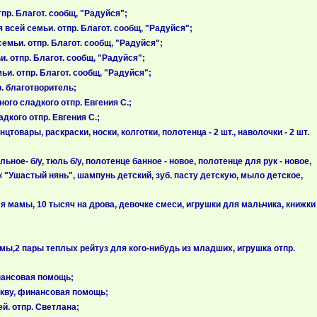
пр. Благот. сообщ, "Радуйся";
всей семьи. отпр. Благот. сообщ, "Радуйся";
мьи. отпр. Благот. сообщ, "Радуйся";
 отпр. Благот. сообщ, "Радуйся";
и. отпр. Благот. сообщ, "Радуйся";
. благотворитель;
го сладкого отпр. Евгения С.;
дкого отпр. Евгения С.;
овары, раскраски, носки, колготки, полотенца - 2 шт., наволочки - 2 шт.
ое- б/у, тюль б/у, полотенце банное - новое, полотенце для рук - новое,
рошок "Ушастый нянь", шампунь детский, зуб. пасту детскую, мыло детское,
 мамы, 10 тысяч на дрова, девочке смеси, игрушки для мальчика, книжки
мы,2 пары теплых рейтуз для кого-нибудь из младших, игрушка отпр.
нансовая помощь;
скву, финансовая помощь;
й. отпр. Светлана;