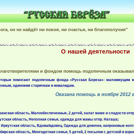
"Благотворительный фонд РУССКАЯ БЕРЁЗА "
ога, он не найдёт ни покоя, ни счастья, ни благополучия"
О нашей деятельности
а благотворителями и фондом помощь подопечным оказывала
которые помогают подопечным фонда «Русская Береза»: малоимущим м
нным, одиноким старичкам и инвалидам.
Оказана помощь в ноябре 2012 г
занская область, Малообеспеченные, 2 детей, халат маме и сладости отпр
тская область, Неполная семья, одежда для мамы отпр. Наташа;
ркутская область, Вдова/вдовец, Одежда для девочек, капроновые колгот
ирская область, Многодетная семья, 5 детей, 2 посылки с детской и взро