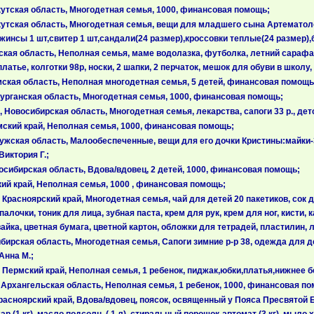
утская область, Многодетная семья, 1000, финансовая помощь;
утская область, Многодетная семья, вещи для младшего сына Артематолс
инсы 1 шт,свитер 1 шт,сандали(24 размер),кроссовки теплые(24 размер),бо
ская область, Неполная семья, маме водолазка, футболка, летний сараф
атье, колготки 98р, носки, 2 шапки, 2 перчаток, мешок для обуви в школу,
ская область, Неполная многодетная семья, 5 детей, финансовая помощь
рганская область, Многодетная семья, 1000, финансовая помощь;
Новосибирская область, Многодетная семья, лекарства, сапоги 33 р., дет
ский край, Неполная семья, 1000, финансовая помощь;
жская область, Малообеспеченные, вещи для его дочки Кристины:майки-3 
Виктория Г.;
осибирская область, Вдова/вдовец, 2 детей, 1000, финансовая помощь;
ий край, Неполная семья, 1000 , финансовая помощь;
расноярский край, Многодетная семья, чай для детей 20 пакетиков, сок де
алочки, тоник для лица, зубная паста, крем для рук, крем для ног, кисти, 
йка, цветная бумага, цветной картон, обложки для тетрадей, пластилин, л
ирская область, Многодетная семья, Сапоги зимние р-р 38, одежда для де
Анна М.;
Пермский край, Неполная семья, 1 ребенок, пиджак,юбки,платья,нижнее б
Архангельская область, Неполная семья, 1 ребенок, 1000, финансовая п
асноярский край, Вдова/вдовец, поясок, освященный у Пояса Пресвятой Бог