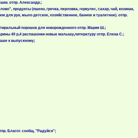
ки. отпр. Александр.;
о", продукты (пшено, гречка, перловка, геркулес, сахар, чай, козинак,
ем для рук, мыло детское, хозяйственное, банное и туалетное). отпр.
стиральный порошок для новорожденного отпр. Мария Ш.;
рины 40 р,4 распашонки новые малышу,литературу отпр. Елена С.;
таше к выпускному;
пр. Благот. сообщ, "Радуйся";