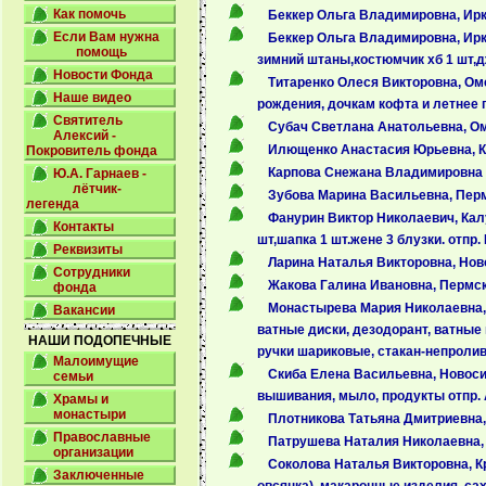
Как помочь
Беккер Ольга Владимировна, Ирк
Если Вам нужна
Беккер Ольга Владимировна, Ирк
помощь
зимний штаны,костюмчик хб 1 шт,дж
Новости Фонда
Титаренко Олеся Викторовна, Ом
Наше видео
рождения, дочкам кофта и летнее пл
Святитель
Субач Светлана Анатольевна, Ом
Алексий -
Илющенко Анастасия Юрьевна, Ку
Покровитель фонда
Карпова Снежана Владимировна , 
Ю.А. Гарнаев -
лётчик-
Зубова Марина Васильевна, Перм
легенда
Фанурин Виктор Николаевич, Калу
Контакты
шт,шапка 1 шт.жене 3 блузки. отпр. 
Реквизиты
Ларина Наталья Викторовна, Нов
Сотрудники
Жакова Галина Ивановна, Пермск
фонда
Монастырева Мария Николаевна, К
Вакансии
ватные диски, дезодорант, ватные п
НАШИ ПОДОПЕЧНЫЕ
ручки шариковые, стакан-непролива
Малоимущие
Скиба Елена Васильевна, Новосиб
семьи
вышивания, мыло, продукты отпр. 
Храмы и
монастыри
Плотникова Татьяна Дмитриевна, 
Православные
Патрушева Наталия Николаевна, 
организации
Соколова Наталья Викторовна, Кр
Заключенные