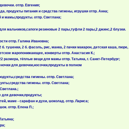
евочки. отпр. Евгения;
а, продукты питания и средства гигиены, игрушки отпр. Анна;
 и мамы,продукты. отпр. Светлана;
для мальчиков,сапоги резиновые 2 пары,туфли 2 пары,2 джинс,2 блузки.
ости отпр. Галина Ивановна;
. тушенки, 2 б. фасоль, рис, манка, 2 пачки макарон, детская каша, пюре,
 детское жаропонижающее, конверты отпр. Анастасия К.;
2 размера, тёплые вещи для мамы отпр. Татьяна, г. Санкт-Петербург;
еночки для девочки,носочки,продукты в полном
одукты,средства гигиены. отпр. Светлана;
укты,средства гигиены. отпр. Светлана;
 Светлана.;
е для девочки,продукты;
й, маме - сарафан и духи, шоколад. отпр. Лариса;
ок. отпр. Елена П.;
Татьяна;
ра;