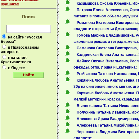
Казимирова Оксана Юрьевна, Ирку
мученикам
Петрова Елена Алексеевна, Орен
Поиск
питания в полном объеме,игрушки 
Романова Екатерина Викторовна, 
сладости отпр. семья Дмитриенко;
Томова Марина Владимировна, Ре
на сайте "Русская
Берёза"
школьный рюкзак и тетради, женск
в Православном
Семенова Светлана Викторовна, И
интернете
Калдинская Елена Анатольевна, У
в каталоге
Дейнес Оксана Витальевна, Респ
Христианство.ru
одежды. отпр. Ирина и Екатерина;
в Яндекс
Рыбьякова Татьяна Николаевна, П
Корякина Любовь Анатольевна, Пе
30р на синтепоне, много мягких иг
Корякина Любовь Анатольевна, Пе
мелкой моторики, краски, карандаши
Вылегжанина Татьяна Николаевна,
Полухина Татьяна Ивановна, Ирку
Алексеева Ирина Владимировна, 
Алексеева Татьяна Михайловна, 
Черепанова Людмила Викторовна, 
сладости;