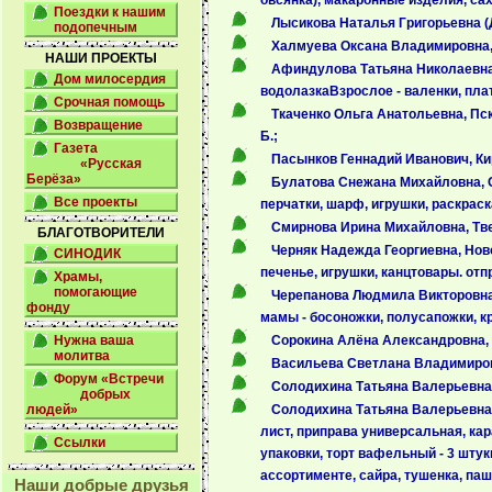
овсянка), макаронные изделия, саха
Поездки к нашим
Лысикова Наталья Григорьевна (Д
подопечным
Халмуева Оксана Владимировна, 
НАШИ ПРОЕКТЫ
Афиндулова Татьяна Николаевна, 
Дом милосердия
водолазкаВзрослое - валенки, плат
Срочная помощь
Ткаченко Ольга Анатольевна, Пск
Возвращение
Б.;
Газета
Пасынков Геннадий Иванович, Ки
«Русская
Берёза»
Булатова Снежана Михайловна, О
Все проекты
перчатки, шарф, игрушки, раскраск
Смирнова Ирина Михайловна, Твер
БЛАГОТВОРИТЕЛИ
Черняк Надежда Георгиевна, Ново
СИНОДИК
печенье, игрушки, канцтовары. отп
Храмы,
помогающие
Черепанова Людмила Викторовна, 
фонду
мамы - босоножки, полусапожки, кро
Нужна ваша
Сорокина Алёна Александровна, 
молитва
Васильева Светлана Владимировн
Форум «Встречи
Солодихина Татьяна Валерьевна,
добрых
людей»
Солодихина Татьяна Валерьевна, В
лист, приправа универсальная, кар
Ссылки
упаковки, торт вафельный - 3 шту
ассортименте, сайра, тушенка, паш
Наши добрые друзья