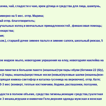
нка, чай, сладости к чаю, крем д/лица и средства для лица, шампунь,
мерно на 5 мес. отпр. Марина;
ай отпр. благотворитель;
бручальных колец и венчальных принадлежностей , финансовая помощь;
лекарства;
ия;
м.), старшей дочке зимнее пальто и зимние сапоги, школьный рюкзак, 5
ое жидкое мыло, новогодние украшения на елку, новогодняя наклейка на
и-пинетки в большом пакете (ношеные)три пары обуви (ботинки 22 (б/у),
ки (2 пары, ношены)шерстяные носки (новые)пуховые шапки (ношены)кое-
орящая книжка-светофор и каталка-гусеница на веревочке). отпр. Катя;
3 мес (конверт, теплые костюмчики, бодики, распашонки, ползунки,
адости в полном объеме, средства гигиены,моющие средства,туалетная
е 3 мешка,игрушки и книжечки Геле,верхняя одежда мужская и женская