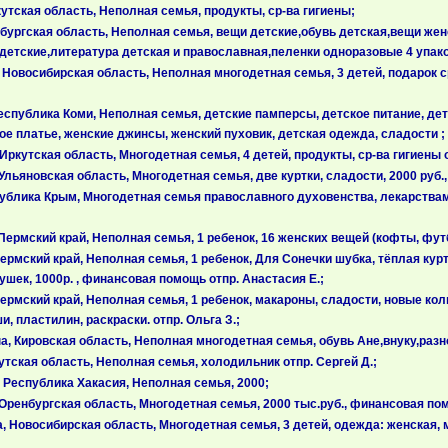
тская область, Неполная семья, продукты, ср-ва гигиены;
бургская область, Неполная семья, вещи детские,обувь детская,вещи же
детские,литература детская и православная,пеленки одноразовые 4 упако
Новосибирская область, Неполная многодетная семья, 3 детей, подарок с
спублика Коми, Неполная семья, детские памперсы, детское питание, дет
ое платье, женские джинсы, женский пуховик, детская одежда, сладости ;
ркутская область, Многодетная семья, 4 детей, продукты, ср-ва гигиены 
льяновская область, Многодетная семья, две куртки, сладости, 2000 руб.
ублика Крым, Многодетная семья православного духовенства, лекарств
ермский край, Неполная семья, 1 ребенок, 16 женских вещей (кофты, футб
рмский край, Неполная семья, 1 ребенок, Для Сонечки шубка, тёплая курт
рушек, 1000р. , финансовая помощь отпр. Анастасия Е.;
рмский край, Неполная семья, 1 ребенок, макароны, сладости, новые колг
, пластилин, раскраски. отпр. Ольга З.;
 Кировская область, Неполная многодетная семья, обувь Ане,внуку,разное
тская область, Неполная семья, холодильник отпр. Сергей Д.;
Республика Хакасия, Неполная семья, 2000;
Оренбургская область, Многодетная семья, 2000 тыс.руб., финансовая по
Новосибирская область, Многодетная семья, 3 детей, одежда: женская, м