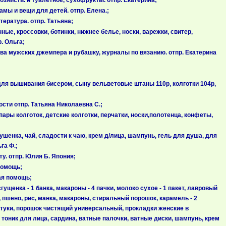
хозяйств. и туалетное, сухофрукты. отпр. Екатерина;
мы и вещи для детей. отпр. Елена.;
ература. отпр. Татьяна;
ые, кроссовки, ботинки, нижнее белье, носки, варежки, свитер,
. Ольга;
два мужских джемпера и рубашку, журналы по вязанию. отпр. Екатерина
для вышивания бисером, сыну вельветовые штаны 110р, колготки 104р,
сти отпр. Татьяна Николаевна С.;
ары колготок, детские колготки, перчатки, носки,полотенца, конфеты,
шенка, чай, сладости к чаю, крем д/лица, шампунь, гель для душа, для
га Ф.;
у. отпр. Юлия Б. Япония;
помощь;
ая помощь;
ущенка - 1 банка, макароны - 4 пачки, молоко сухое - 1 пакет, лавровый
, пшено, рис, манка, макароны, стиральный порошок, карамель - 2
штуки, порошок чистящий универсальный, прокладки женские в
, тоник для лица, сардина, ватные палочки, ватные диски, шампунь, крем