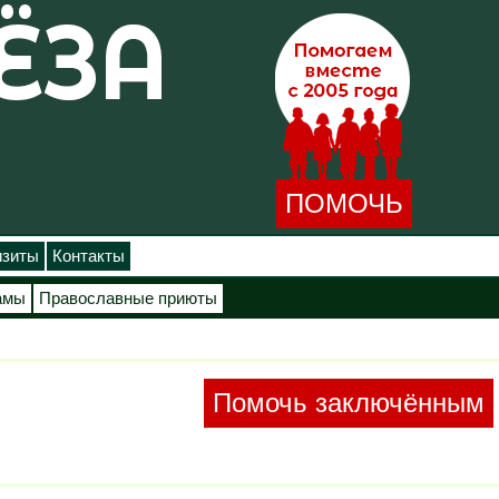
ПОМОЧЬ
изиты
Контакты
амы
Православные приюты
Помочь заключённым