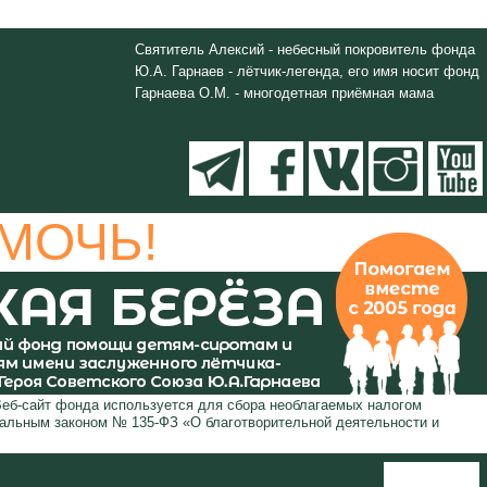
Святитель Алексий - небесный покровитель фонда
Ю.А. Гарнаев - лётчик-легенда, его имя носит фонд
Гарнаева О.М. - многодетная приёмная мама
МОЧЬ!
Веб-сайт фонда используется для сбора необлагаемых налогом
ральным законом № 135-ФЗ «О благотворительной деятельности и