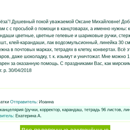
ёза"! Душевный покой уважаемой Оксане Михайловне! Добра
Вам с с просьбой о помощи в канцтоварах, а именно нужны: к
рандаши цветные, цветные гелевые и шариковые ручки, стер
-2 шт., клей-карандаши, лак водоэмульсионный, линейка 30 
 нужна в почтовых марках, тетрадях в клетку, конвертах. В
в, даже шоколадку, т. к. изымут и уничтожат. Мне можно 1 ба
арен за оказанную помощь. С праздниками Вас, как мирским
 р. 30/04/2018
чатки
Отправитель:
Иоанна
целярия (ручки, корректор, карандаш, тетрадь 96 листов, линейк
витель:
Екатерина А.