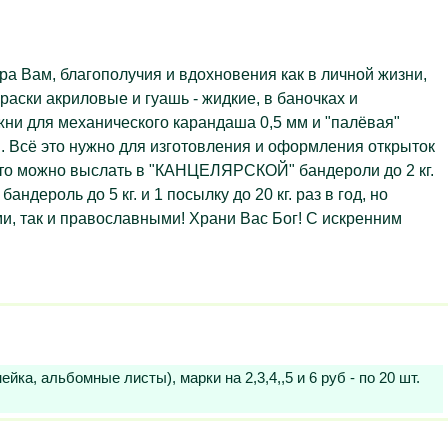
 Вам, благополучия и вдохновения как в личной жизни,
раски акриловые и гуашь - жидкие, в баночках и
жни для механического карандаша 0,5 мм и "палёвая"
см. Всё это нужно для изготовления и оформления открыток
сё это можно выслать в "КАНЦЕЛЯРСКОЙ" бандероли до 2 кг.
ндероль до 5 кг. и 1 посылку до 20 кг. раз в год, но
и, так и православными! Храни Вас Бог! С искренним
а, альбомные листы), марки на 2,3,4,,5 и 6 руб - по 20 шт.