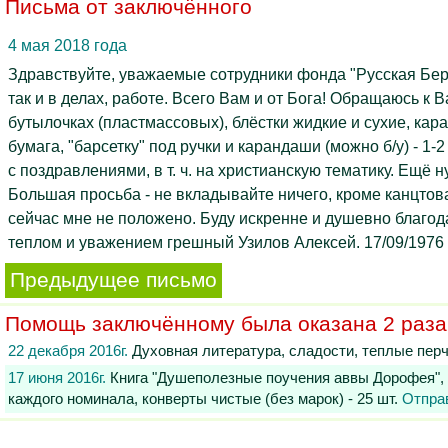
Письма от заключённого
4 мая 2018 года
Здравствуйте, уважаемые сотрудники фонда "Русская Бер
так и в делах, работе. Всего Вам и от Бога! Обращаюсь к 
бутылочках (пластмассовых), блёстки жидкие и сухие, ка
бумага, "барсетку" под ручки и карандаши (можно б/у) - 1
с поздравлениями, в т. ч. на христианскую тематику. Ещё
Большая просьба - не вкладывайте ничего, кроме канцтоваро
сейчас мне не положено. Буду искренне и душевно благод
теплом и уважением грешный Узилов Алексей. 17/09/1976 г.
Предыдущее письмо
Помощь заключённому была оказана 2 раза
22 декабря 2016г.
Духовная литература, сладости, теплые пер
17 июня 2016г.
Книга "Душеполезные поучения аввы Дорофея", кан
каждого номинала, конверты чистые (без марок) - 25 шт.
Отпра