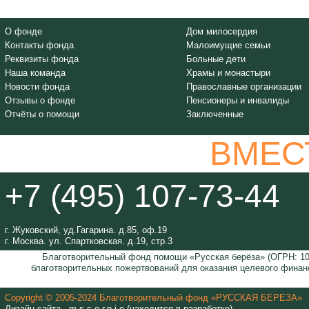
О фонде
Дом милосердия
Контакты фонда
Малоимущие семьи
Реквизиты фонда
Больные дети
Наша команда
Храмы и монастыри
Новости фонда
Православные организации
Отзывы о фонде
Пенсионеры и инвалиды
Отчёты о помощи
Заключенные
ВМЕС
+7 (495) 107-73-44
г. Жуковский, уд.Гагарина. д.85, оф.19
г. Москва. ул. Спартковская. д.19, стр.3
Благотворительный фонд помощи «Русская берёза» (ОГРН: 105
благотворительных пожертвований для оказания целевого финан
Copyright © 2005-2024 Благотворительный фонд «РУССКАЯ БЕРЕЗА»
Дизайн сайта - m.s.c.o.r.p.i.o (находится в разработке)