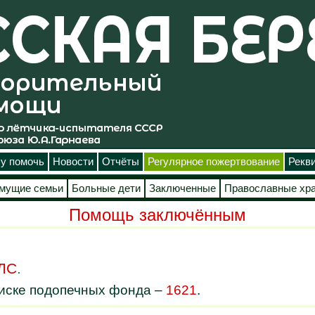
у помочь
Новости
Отчёты
Регулярное пожертвование
Рекв
мущие семьи
Больные дети
Заключенные
Православные хр
Помощь заключённым
ЛС
.
писке подопечных фонда –
1621
.