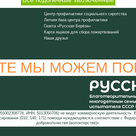
Все подопечные заключённые
Центр профилактики социального сиротства
Летняя база центра профилактики
Газета «Русская Берёза»
Карта ящиков для сбора пожертвований
Наши друзья
ТЕ МЫ МОЖЕМ ПО
5002308778, ИНН: 5013050706) не ведёт коммерческую деятельность. 
сирования (010, 140, 171) помощи нуждающимся в соответствии с Феде
добровольчестве (волонтерстве)».