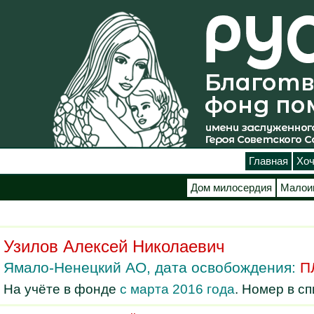
Главная
Хоч
Дом милосердия
Малои
Узилов Алексей Николаевич
Ямало-Ненецкий АО, дата освобождения:
П
На учёте в фонде
с марта 2016 года
. Номер в с