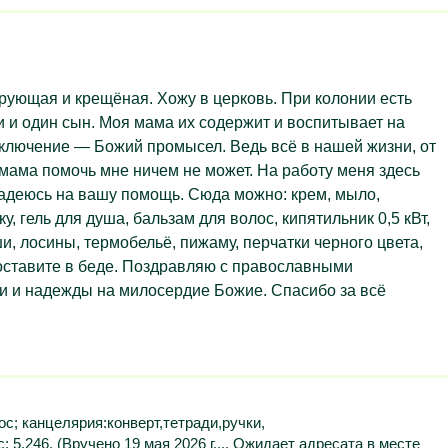
ерующая и крещёная. Хожу в церковь. При колонии есть
ки и один сын. Моя мама их содержит и воспитывает на
аключение — Божий промысел. Ведь всё в нашей жизни, от
 мама помочь мне ничем не может. На работу меня здесь
 Надеюсь на вашу помощь. Сюда можно: крем, мыло,
, гель для душа, бальзам для волос, кипятильник 0,5 кВт,
ши, лосины, термобельё, пижаму, перчатки черного цвета,
е оставите в беде. Поздравляю с православными
ми и надежды на милосердие Божие. Спасибо за всё
ос; канцелярия:конверт,тетради,ручки,
 5,246. (Вручено 19 мая 2026 г.... Ожидает адресата в месте