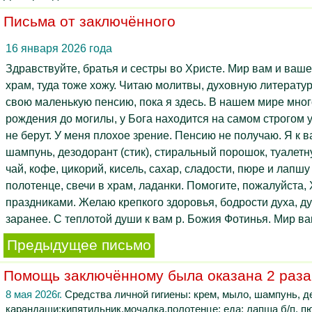
Письма от заключённого
16 января 2026 года
Здравствуйте, братья и сестры во Христе. Мир вам и ваш
храм, туда тоже хожу. Читаю молитвы, духовную литератур
свою маленькую пенсию, пока я здесь. В нашем мире мног
рождения до могилы, у Бога находится на самом строгом у
не берут. У меня плохое зрение. Пенсию не получаю. Я к
шампунь, дезодорант (стик), стиральный порошок, туалетную
чай, кофе, цикорий, кисель, сахар, сладости, пюре и лапшу
полотенце, свечи в храм, ладанки. Помогите, пожалуйста,
праздниками. Желаю крепкого здоровья, бодрости духа, 
заранее. С теплотой души к вам р. Божия Фотинья. Мир ва
Предыдущее письмо
Помощь заключённому была оказана 2 раза
8 мая 2026г.
Средства личной гигиены: крем, мыло, шампунь, де
карандаши;кипятильник,мочалка,полотенце; еда: лапша б/п, пюр