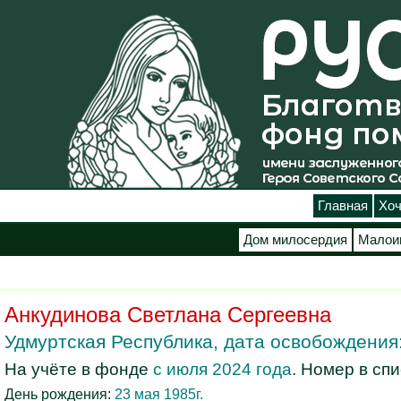
Главная
Хоч
Дом милосердия
Малои
Анкудинова Светлана Сергеевна
Удмуртская Республика, дата освобождения:
На учёте в фонде
с июля 2024 года
. Номер в сп
День рождения:
23 мая 1985г.