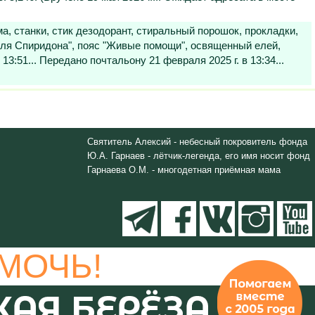
а, станки, стик дезодорант, стиральный порошок, прокладки,
теля Спиридона", пояс "Живые помощи", освященный елей,
13:51... Передано почтальону 21 февраля 2025 г. в 13:34...
Святитель Алексий - небесный покровитель фонда
Ю.А. Гарнаев - лётчик-легенда, его имя носит фонд
Гарнаева О.М. - многодетная приёмная мама
МОЧЬ!