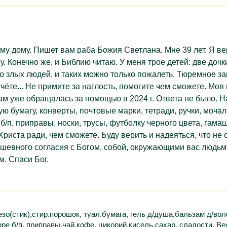
ему дому. Пишет вам раба Божия Светлана. Мне 39 лет. Я в
у. Конечно же, и Библию читаю. У меня трое детей: две доч
о злых людей, и таких можно только пожалеть. Тюремное з
чёте... Не примите за наглость, помогите чем сможете. Моя
 вам уже обращалась за помощью в 2024 г. Ответа не было.
 бумагу, конверты, почтовые марки, тетради, ручки, мочалку
 б/п, приправы, носки, трусы, футболку черного цвета, гама
 Христа ради, чем сможете. Буду верить и надеяться, что н
душевного согласия с Богом, собой, окружающими вас людь
м. Спаси Бог.
зо(стик),стир.порошок, туал.бумага, гель д/душа,бальзам д/вол
е б/п, приправы,чай,кофе, цикорий,кисель,сахар, сладости. Вес: