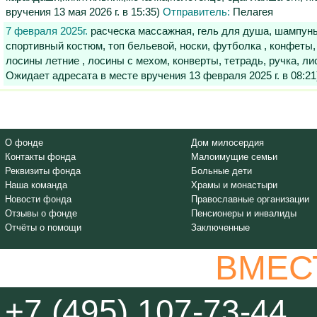
вручения 13 мая 2026 г. в 15:35)
Отправитель:
Пелагея
7 февраля 2025г.
расческа массажная, гель для душа, шампунь 
спортивный костюм, топ бельевой, носки, футболка , конфеты
лосины летние , лосины с мехом, конверты, тетрадь, ручка, лист
Ожидает адресата в месте вручения 13 февраля 2025 г. в 08:2
О фонде
Дом милосердия
Контакты фонда
Малоимущие семьи
Реквизиты фонда
Больные дети
Наша команда
Храмы и монастыри
Новости фонда
Православные организации
Отзывы о фонде
Пенсионеры и инвалиды
Отчёты о помощи
Заключенные
ВМЕС
+7 (495) 107-73-44