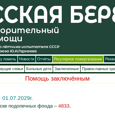
у помочь
Новости
Отчёты
Регулярное пожертвование
Рекв
мущие семьи
Больные дети
Заключенные
Православные хр
Помощь заключённым
 01.07.2029г.
иске подопечных фонда –
4833
.