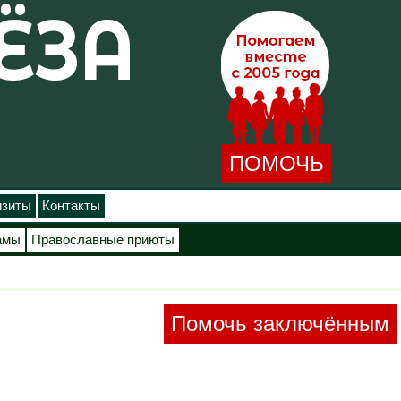
ПОМОЧЬ
изиты
Контакты
амы
Православные приюты
Помочь заключённым