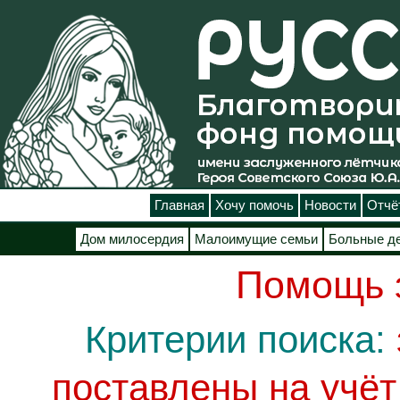
Главная
Хочу помочь
Новости
Отчё
Дом милосердия
Малоимущие семьи
Больные д
Помощь 
Критерии поиска:
поставлены на учё