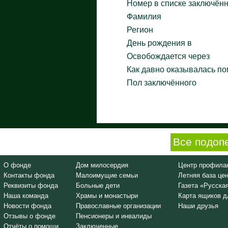
Номер в списке заключён
Фамилия
Регион
День рождения в
Освобождается через
Как давно оказывалась п
Пол заключённого
Все подоп
О фонде
Дом милосердия
Центр профилак
Контакты фонда
Малоимущие семьи
Летняя база це
Реквизиты фонда
Больные дети
Газета «Русска
Наша команда
Храмы и монастыри
Карта ящиков д
Новости фонда
Православные организации
Наши друзья
Отзывы о фонде
Пенсионеры и инвалиды
Отчёты о помощи
Заключенные