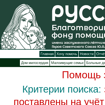
Главная
Хочу помочь
Новости
Отчё
Дом милосердия
Малоимущие семьи
Больные д
Помощь 
Критерии поиска:
поставлены на учё