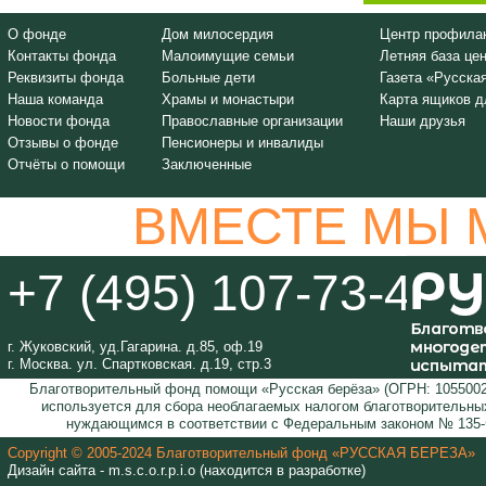
О фонде
Дом милосердия
Центр профилак
Контакты фонда
Малоимущие семьи
Летняя база це
Реквизиты фонда
Больные дети
Газета «Русска
Наша команда
Храмы и монастыри
Карта ящиков д
Новости фонда
Православные организации
Наши друзья
Отзывы о фонде
Пенсионеры и инвалиды
Отчёты о помощи
Заключенные
ВМЕСТЕ МЫ 
+7 (495) 107-73-44
г. Жуковский, уд.Гагарина. д.85, оф.19
г. Москва. ул. Спартковская. д.19, стр.3
Благотворительный фонд помощи «Русская берёза» (ОГРН: 1055002
используется для сбора необлагаемых налогом благотворительных
нуждающимся в соответствии с Федеральным законом № 135-Ф
Copyright © 2005-2024 Благотворительный фонд «РУССКАЯ БЕРЕЗА»
Дизайн сайта - m.s.c.o.r.p.i.o (находится в разработке)