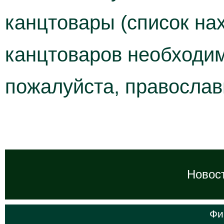
канцтовары (список на
канцтоваров необходи
пожалуйста, православ
Новост
Фи