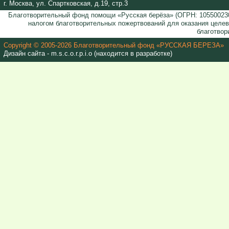
г. Москва, ул. Спартковская, д.19, стр.3
Благотворительный фонд помощи «Русская берёза» (ОГРН: 105500230
налогом благотворительных пожертвований для оказания целе
благотвор
Copyright © 2005-2026 Благотворительный фонд «РУССКАЯ БЕРЕЗА»
Дизайн сайта - m.s.c.o.r.p.i.o (находится в разработке)