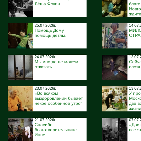
Лёша Фокин
благ
Новго
ждите
25.07.2026г.
14.07.
Помощь Дому =
МИЛ
помощь детям.
СТР
24.07.2026г.
13.07.
Мы иногда не можем
Сейча
отказать.
сложн
23.07.2026г.
13.07.
«Во всяком
У про
выздоровлении бывает
Моско
некое особенное утро"
две 
жизн
21.07.2026г.
07.07.
Спасибо
«Дост
благотворительнице
все э
Инне