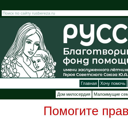
Перейти к основному содержанию
Главная
Хочу помочь
Дом милосердия
Малоимущие се
Помогите прав