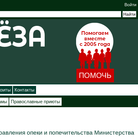
Войти
ПОМОЧЬ
изиты
Контакты
амы
Православные приюты
равления опеки и попечительства Министерства