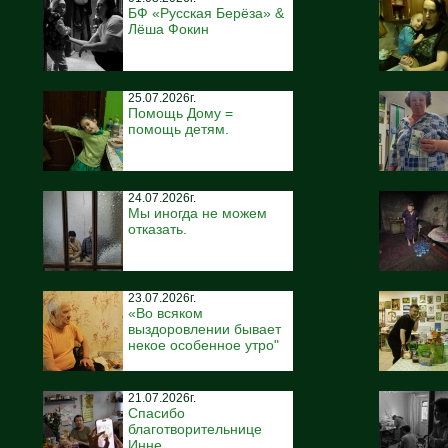
БФ «Русская Берёза» &
Лёша Фокин
25.07.2026г.
Помощь Дому =
помощь детям.
24.07.2026г.
Мы иногда не можем
отказать.
23.07.2026г.
«Во всяком
выздоровлении бывает
некое особенное утро"
21.07.2026г.
Спасибо
благотворительнице
Инне