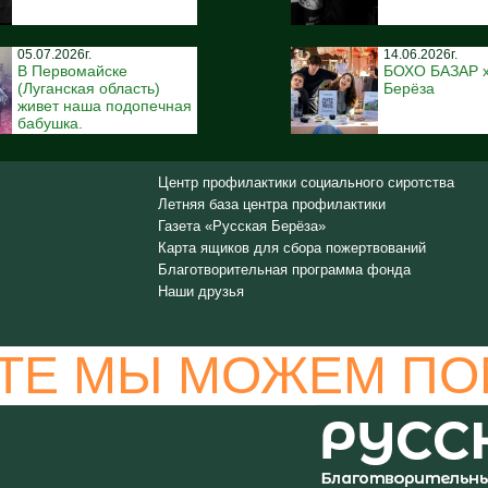
05.07.2026г.
14.06.2026г.
В Первомайске
БОХО БАЗАР x
(Луганская область)
Берёза
живет наша подопечная
бабушка.
Центр профилактики социального сиротства
Летняя база центра профилактики
Газета «Русская Берёза»
Карта ящиков для сбора пожертвований
Благотворительная программа фонда
Наши друзья
ТЕ МЫ МОЖЕМ ПО