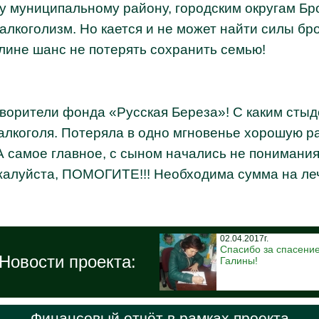
у муниципальному району, городским округам Бр
алкоголизм. Но кается и не может найти силы бр
алине шанс не потерять сохранить семью!
орители фонда «Русская Береза»! С каким стыдом
алкоголя. Потеряла в одно мгновенье хорошую раб
А самое главное, с сыном начались не понимания
пожалуйста, ПОМОГИТЕ!!! Необходима сумма на ле
02.04.2017г.
Спасибо за спасени
Новости проекта:
Галины!
Финансовый отчёт в рамках проекта