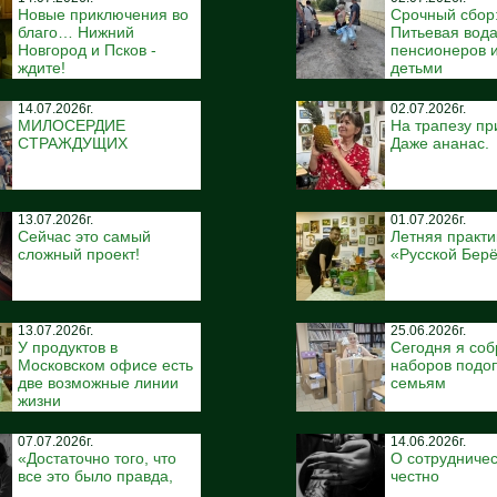
Новые приключения во
Срочный сбор
благо… Нижний
Питьевая вода
Новгород и Псков -
пенсионеров и
ждите!
детьми
14.07.2026г.
02.07.2026г.
МИЛОСЕРДИЕ
На трапезу пр
СТРАЖДУЩИХ
Даже ананас.
13.07.2026г.
01.07.2026г.
Сейчас это самый
Летняя практи
сложный проект!
«Русской Бер
13.07.2026г.
25.06.2026г.
У продуктов в
Сегодня я соб
Московском офисе есть
наборов подо
две возможные линии
семьям
жизни
07.07.2026г.
14.06.2026г.
«Достаточно того, что
О сотрудничес
все это было правда,
честно