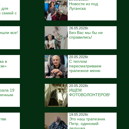
:
Новости из под
 для
Луганска
 семей с
26.05.2026г.
ишли все!
Без Вас мы бы не
справились!
20.05.2026г.
ка в
С теплом
ёзе»
пересматриваем
трапезное меню
20.05.2026г.
рала 19
ИЩЕМ
печным
ФОТОВОЛОНТЕРОВ!
19.05.2026г.
тве
Это наш трапезник
Петр, одинокий
дедушка.