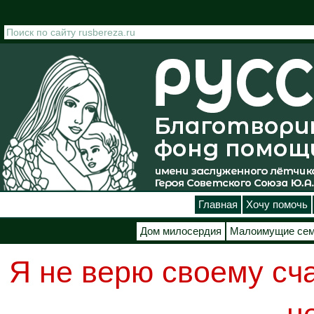
Перейти к основному содержанию
Главная
Хочу помочь
Дом милосердия
Малоимущие се
Я не верю своему сча