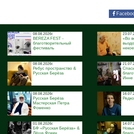
Facebo
08.08.2026г.
23.07.
BEREZA FEST -
«Во в
благотворительный
вызд
фестиваль
некое
08.08.2026г.
21.07.
Ребус пространство &
Спас
Русская Берёза
благо
Инне
08.08.2026г.
16.07.
Русская Берёза
Редко
Мастерская Петра
Фоменко
01.08.2026г.
14.07.
БФ «Русская Берёза» &
Новы
Лёша Фокин
благ