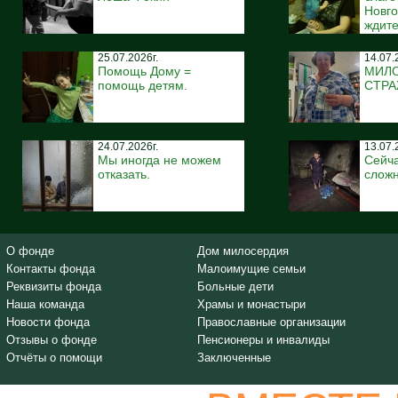
Новго
ждите
25.07.2026г.
14.07.
Помощь Дому =
МИЛ
помощь детям.
СТР
24.07.2026г.
13.07.
Мы иногда не можем
Сейча
отказать.
сложн
О фонде
Дом милосердия
Контакты фонда
Малоимущие семьи
Реквизиты фонда
Больные дети
Наша команда
Храмы и монастыри
Новости фонда
Православные организации
Отзывы о фонде
Пенсионеры и инвалиды
Отчёты о помощи
Заключенные