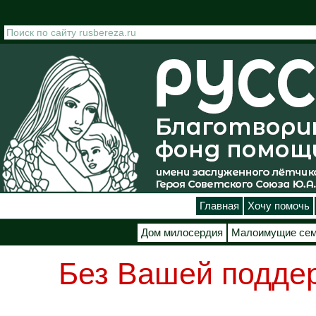
Перейти к основному содержанию
Главная
Хочу помочь
Дом милосердия
Малоимущие се
Без Вашей подде