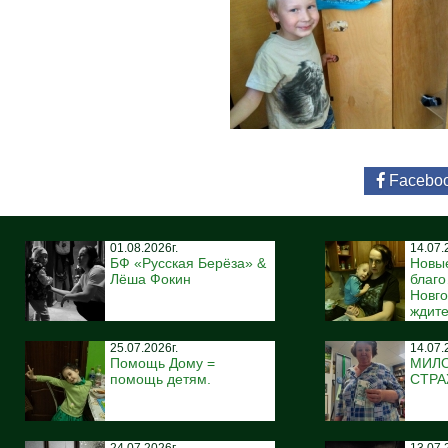
Facebo
01.08.2026г.
14.07.
БФ «Русская Берёза» &
Новы
Лёша Фокин
благ
Новго
ждите
25.07.2026г.
14.07.
Помощь Дому =
МИЛ
помощь детям.
СТР