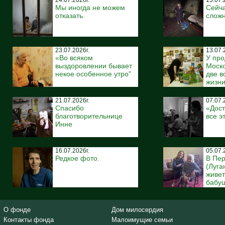
24.07.2026г.
13.07.
Мы иногда не можем
Сейча
отказать.
сложн
23.07.2026г.
13.07.
«Во всяком
У про
выздоровлении бывает
Моско
некое особенное утро"
две 
жизн
21.07.2026г.
07.07.
Спасибо
«Дост
благотворительнице
все э
Инне
16.07.2026г.
05.07.
Редкое фото.
В Пе
(Луга
живе
бабуш
О фонде
Дом милосердия
Контакты фонда
Малоимущие семьи