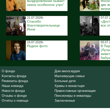
выздоровлении бывает
Моско
некое особенное утро"
две 
жизн
21.07.2026г.
07.07.
Спасибо
«Дост
благотворительнице
все э
Инне
16.07.2026г.
05.07.
Редкое фото.
В Пе
(Луга
живе
бабуш
О фонде
Дом милосердия
Контакты фонда
Малоимущие семьи
Реквизиты фонда
Больные дети
Наша команда
Храмы и монастыри
Новости фонда
Православные организации
Отзывы о фонде
Пенсионеры и инвалиды
Отчёты о помощи
Заключенные