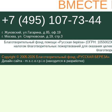
ВМЕСТЕ
+7 (495) 107-73-44
г. Жуковский, ул.Гагарина, д.85, оф.19
г. Москва, ул. Спартковская, д.19, стр.3
Благотворительный фонд помощи «Русская берёза» (ОГРН: 105500230
налогом благотворительных пожертвований для оказания целе
благотвор
Copyright © 2005-2026 Благотворительный фонд «РУССКАЯ БЕРЕЗА»
Дизайн сайта - m.s.c.o.r.p.i.o (находится в разработке)