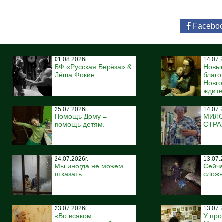
Facebo
01.08.2026г.
14.07.
БФ «Русская Берёза» &
Новы
Лёша Фокин
благ
Новго
ждите
25.07.2026г.
14.07.
Помощь Дому =
МИЛ
помощь детям.
СТР
24.07.2026г.
13.07.
Мы иногда не можем
Сейча
отказать.
сложн
23.07.2026г.
13.07.
«Во всяком
У про