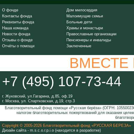
О фонде
Дом милосердия
Контакты фонда
Малоимущие семьи
Реквизиты фонда
Больные дети
Наша команда
Храмы и монастыри
Новости фонда
Православные организации
Отзывы о фонде
Пенсионеры и инвалиды
Отчёты о помощи
Заключенные
ВМЕСТЕ
+7 (495) 107-73-44
г. Жуковский, ул.Гагарина, д.85, оф.19
г. Москва, ул. Спартковская, д.19, стр.3
Благотворительный фонд помощи «Русская берёза» (ОГРН: 105500230
налогом благотворительных пожертвований для оказания целе
благотвор
Copyright © 2005-2026 Благотворительный фонд «РУССКАЯ БЕРЕЗА»
Дизайн сайта - m.s.c.o.r.p.i.o (находится в разработке)