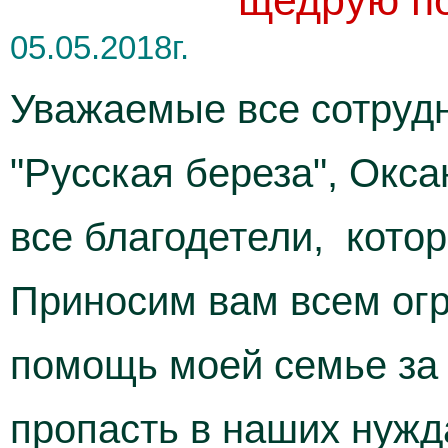
щедрую по
05.05.2018г.
Уважаемые все сотрудн
"Русская береза", Окс
все благодетели, котор
Приносим вам всем ог
помощь моей семье за 
пропасть в наших нужд