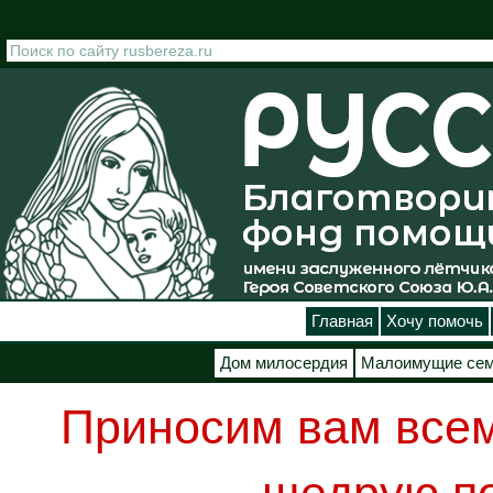
Перейти к основному содержанию
Главная
Хочу помочь
Дом милосердия
Малоимущие се
Приносим вам всем