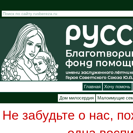
Перейти к основному содержанию
Главная
Хочу помочь
Дом милосердия
Малоимущие се
Не забудьте о нас, п