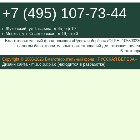
+7 (495) 107-73-44
г. Жуковский, ул.Гагарина, д.85, оф.19
г. Москва, ул. Спартковская, д.19, стр.3
Благотворительный фонд помощи «Русская берёза» (ОГРН: 105500230
налогом благотворительных пожертвований для оказания целе
благотвор
Copyright © 2005-2026 Благотворительный фонд «РУССКАЯ БЕРЕЗА»
Дизайн сайта - m.s.c.o.r.p.i.o (находится в разработке)