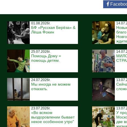
Facebo
01.08.2026г.
14.07.
БФ «Русская Берёза» &
Новы
Лёша Фокин
благ
Новго
ждите
25.07.2026г.
14.07.
Помощь Дому =
МИЛ
помощь детям.
СТР
24.07.2026г.
13.07.
Мы иногда не можем
Сейча
отказать.
сложн
23.07.2026г.
13.07.
«Во всяком
У про
выздоровлении бывает
Моско
некое особенное утро"
две 
жизн