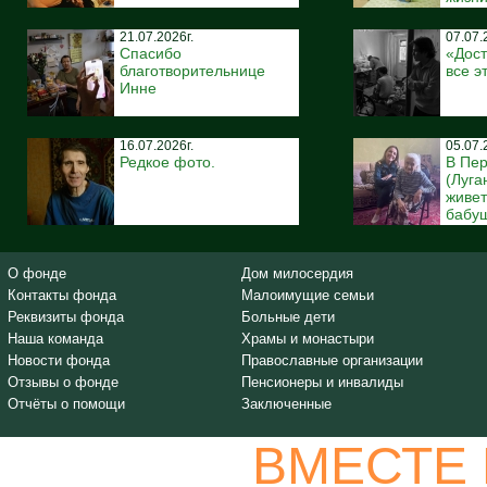
21.07.2026г.
07.07.
Спасибо
«Дост
благотворительнице
все э
Инне
16.07.2026г.
05.07.
Редкое фото.
В Пе
(Луга
живе
бабуш
О фонде
Дом милосердия
Контакты фонда
Малоимущие семьи
Реквизиты фонда
Больные дети
Наша команда
Храмы и монастыри
Новости фонда
Православные организации
Отзывы о фонде
Пенсионеры и инвалиды
Отчёты о помощи
Заключенные
ВМЕСТЕ