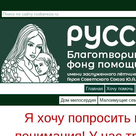
Перейти к основному содержанию
Главная
Хочу помочь
Дом милосердия
Малоимущие се
Я хочу попросить