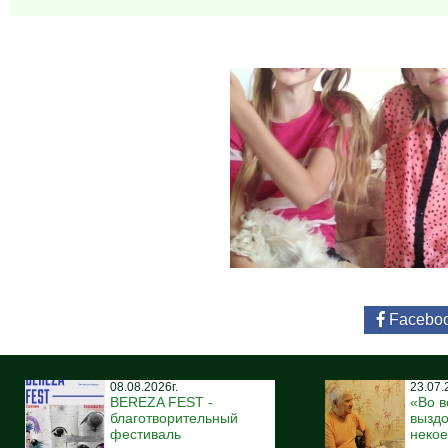
Facebo
08.08.2026г.
23.07.
BEREZA FEST -
«Во в
благотворительный
вызд
фестиваль
некое