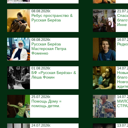
08.08.2026г.
21.07.
Ребус пространство &
Спас
Русская Берёза
благо
Инне
08.08.2026г.
16.07.
Русская Берёза
Редко
Мастерская Петра
Фоменко
01.08.2026г.
14.07.
БФ «Русская Берёза» &
Новы
Лёша Фокин
благ
Новго
ждите
25.07.2026г.
14.07.
Помощь Дому =
МИЛ
помощь детям.
СТР
24.07.2026г.
13.07.