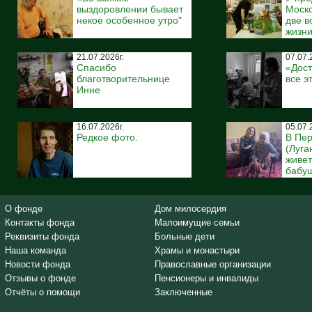
выздоровлении бывает
Моско
некое особенное утро"
две 
жизн
21.07.2026г.
07.07.
Спасибо
«Дост
благотворительнице
все э
Инне
16.07.2026г.
05.07.
Редкое фото.
В Пе
(Луга
живе
бабуш
О фонде
Дом милосердия
Контакты фонда
Малоимущие семьи
Реквизиты фонда
Больные дети
Наша команда
Храмы и монастыри
Новости фонда
Православные организации
Отзывы о фонде
Пенсионеры и инвалиды
Отчёты о помощи
Заключенные