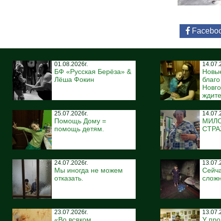
Facebo
01.08.2026г.
14.07.
БФ «Русская Берёза» &
Новы
Лёша Фокин
благ
Новго
ждите
25.07.2026г.
14.07.
Помощь Дому =
МИЛ
помощь детям.
СТР
24.07.2026г.
13.07.
Мы иногда не можем
Сейча
отказать.
сложн
23.07.2026г.
13.07.
«Во всяком
У про