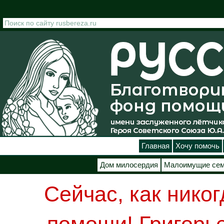
Перейти к основному содержанию
Главная
Хочу помочь
Дом милосердия
Малоимущие се
Сейчас, как нико