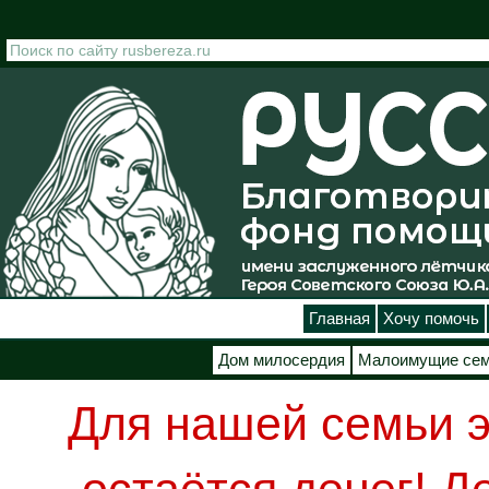
Перейти к основному содержанию
Главная
Хочу помочь
Дом милосердия
Малоимущие се
Для нашей семьи э