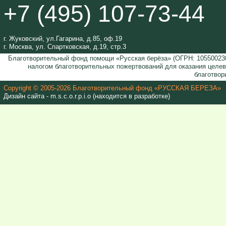
+7 (495) 107-73-44
г. Жуковский, ул.Гагарина, д.85, оф.19
г. Москва, ул. Спартковская, д.19, стр.3
Благотворительный фонд помощи «Русская берёза» (ОГРН: 105500230
налогом благотворительных пожертвований для оказания целе
благотвор
Copyright © 2005-2026 Благотворительный фонд «РУССКАЯ БЕРЕЗА»
Дизайн сайта - m.s.c.o.r.p.i.o (находится в разработке)