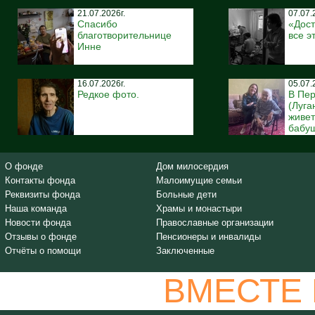
21.07.2026г.
07.07.
Спасибо
«Дост
благотворительнице
все э
Инне
16.07.2026г.
05.07.
Редкое фото.
В Пе
(Луга
живе
бабуш
О фонде
Дом милосердия
Контакты фонда
Малоимущие семьи
Реквизиты фонда
Больные дети
Наша команда
Храмы и монастыри
Новости фонда
Православные организации
Отзывы о фонде
Пенсионеры и инвалиды
Отчёты о помощи
Заключенные
ВМЕСТЕ