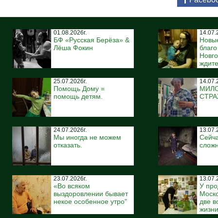
01.08.2026г.
14.07.
БФ «Русская Берёза» &
Новы
Лёша Фокин
благ
Новго
ждите
25.07.2026г.
14.07.
Помощь Дому =
МИЛ
помощь детям.
СТР
24.07.2026г.
13.07.
Мы иногда не можем
Сейча
отказать.
сложн
23.07.2026г.
13.07.
«Во всяком
У про
выздоровлении бывает
Моско
некое особенное утро"
две 
жизн