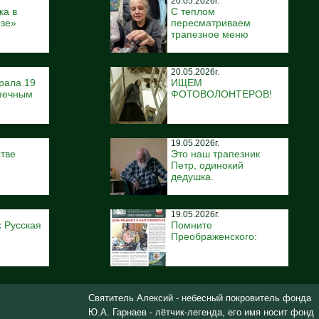
20.05.2026г.
ка в
С теплом
ёзе»
пересматриваем
трапезное меню
20.05.2026г.
рала 19
ИЩЕМ
печным
ФОТОВОЛОНТЕРОВ!
19.05.2026г.
тве
Это наш трапезник
Петр, одинокий
дедушка.
19.05.2026г.
 Русская
Помните
Преображенского:
Святитель Алексий - небесный покровитель фонда
Ю.А. Гарнаев - лётчик-легенда, его имя носит фонд