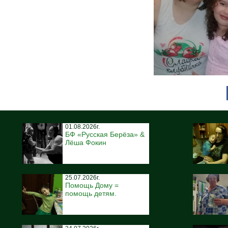
01.08.2026г.
БФ «Русская Берёза» &
Лёша Фокин
25.07.2026г.
Помощь Дому =
помощь детям.