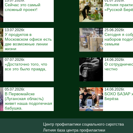
13.07.2026г.
01.07.2026г.
Сейчас это самый
Летняя практи
сложный проект!
«Русской Бер
13.07.2026г.
25.06.2026г.
У продуктов в
Сегодня я соб
Московском офисе есть
наборов подо
две возможные линии
семьям
жизни
07.07.2026г.
14.06.2026г.
«Достаточно того, что
О сотрудничес
все это было правда,
честно
05.07.2026г.
14.06.2026г.
В Первомайске
БОХО БАЗАР x
(Луганская область)
Берёза
живет наша подопечная
бабушка.
Центр профилактики социального сиротства
Летняя база центра профилактики