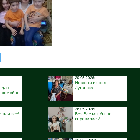
29.05.2026г.
:
Новости из под
 для
Луганска
 семей с
26.05.2026г.
ишли все!
Без Вас мы бы не
справились!