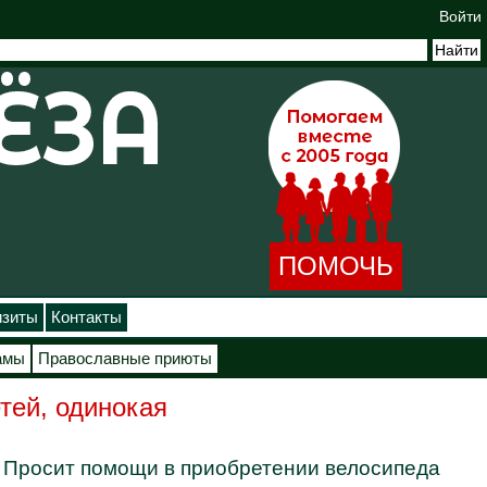
Войти
ПОМОЧЬ
изиты
Контакты
амы
Православные приюты
етей, одинокая
. Просит помощи в приобретении велосипеда