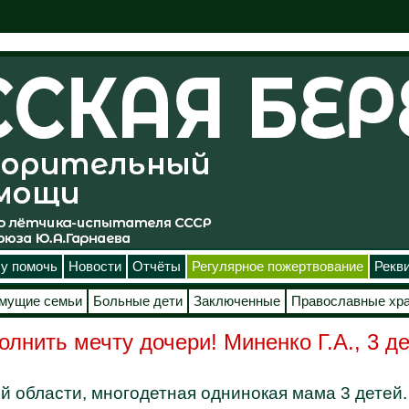
у помочь
Новости
Отчёты
Регулярное пожертвование
Рекв
мущие семьи
Больные дети
Заключенные
Православные хр
лнить мечту дочери! Миненко Г.А., 3 д
й области, многодетная однинокая мама 3 детей