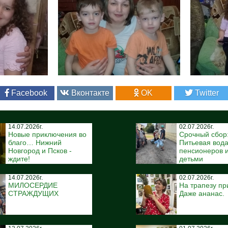
Facebook
Вконтакте
OK
Twitter
14.07.2026г.
02.07.2026г.
Новые приключения во
Срочный сбор
благо… Нижний
Питьевая вода
Новгород и Псков -
пенсионеров и
ждите!
детьми
14.07.2026г.
02.07.2026г.
МИЛОСЕРДИЕ
На трапезу пр
СТРАЖДУЩИХ
Даже ананас.