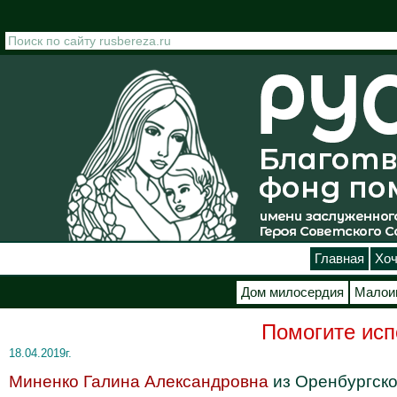
Перейти к основному содержанию
Главная
Хоч
Дом милосердия
Малои
Помогите испо
18.04.2019г.
Миненко Галина Александровна
из Оренбургско