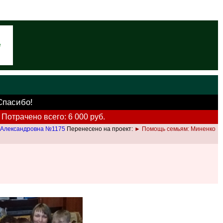
е
Спасибо!
Потрачено всего: 6 000 руб.
 Александровна №1175
Перенесено на проект:
► Помощь семьям: Миненко