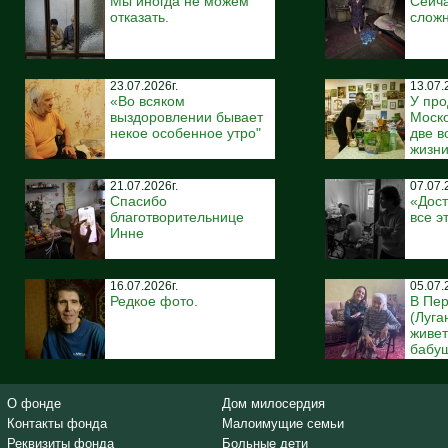
Мы иногда не можем
Сейча
отказать.
сложн
23.07.2026г.
13.07.
«Во всяком
У про
выздоровлении бывает
Моско
некое особенное утро"
две 
жизн
21.07.2026г.
07.07.
Спасибо
«Дост
благотворительнице
все э
Инне
16.07.2026г.
05.07.
Редкое фото.
В Пе
(Луга
живе
бабуш
О фонде
Дом милосердия
Контакты фонда
Малоимущие семьи
Реквизиты фонда
Больные дети