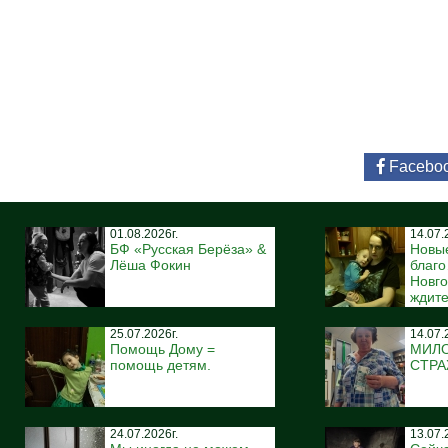
Facebo
01.08.2026г.
14.07.
БФ «Русская Берёза» &
Новы
Лёша Фокин
благ
Новго
ждите
25.07.2026г.
14.07.
Помощь Дому =
МИЛ
помощь детям.
СТР
24.07.2026г.
13.07.