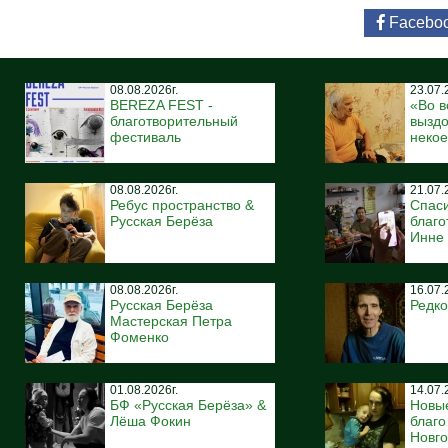
Facebo
08.08.2026г.
23.07.
BEREZA FEST -
«Во в
благотворительный
вызд
фестиваль
некое
08.08.2026г.
21.07.
Ребус пространство &
Спас
Русская Берёза
благо
Инне
08.08.2026г.
16.07.
Русская Берёза
Редко
Мастерская Петра
Фоменко
01.08.2026г.
14.07.
БФ «Русская Берёза» &
Новы
Лёша Фокин
благ
Новго