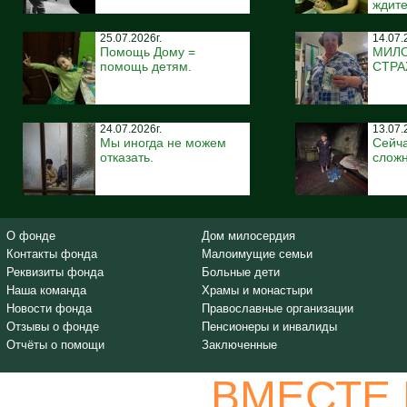
ждите
25.07.2026г.
14.07.
Помощь Дому =
МИЛ
помощь детям.
СТР
24.07.2026г.
13.07.
Мы иногда не можем
Сейча
отказать.
сложн
О фонде
Дом милосердия
Контакты фонда
Малоимущие семьи
Реквизиты фонда
Больные дети
Наша команда
Храмы и монастыри
Новости фонда
Православные организации
Отзывы о фонде
Пенсионеры и инвалиды
Отчёты о помощи
Заключенные
ВМЕСТЕ