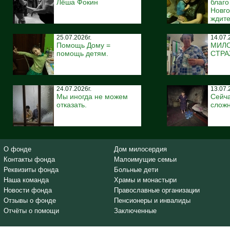
Лёша Фокин
благ
Новго
ждите
25.07.2026г.
14.07.
Помощь Дому =
МИЛ
помощь детям.
СТР
24.07.2026г.
13.07.
Мы иногда не можем
Сейча
отказать.
сложн
О фонде
Дом милосердия
Контакты фонда
Малоимущие семьи
Реквизиты фонда
Больные дети
Наша команда
Храмы и монастыри
Новости фонда
Православные организации
Отзывы о фонде
Пенсионеры и инвалиды
Отчёты о помощи
Заключенные