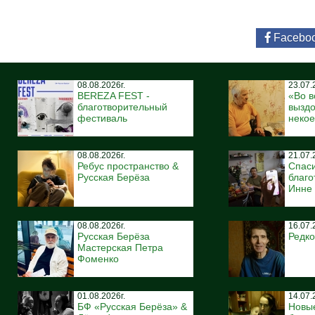
Facebo
08.08.2026г.
23.07.
BEREZA FEST -
«Во в
благотворительный
вызд
фестиваль
некое
08.08.2026г.
21.07.
Ребус пространство &
Спас
Русская Берёза
благо
Инне
08.08.2026г.
16.07.
Русская Берёза
Редко
Мастерская Петра
Фоменко
01.08.2026г.
14.07.
БФ «Русская Берёза» &
Новы