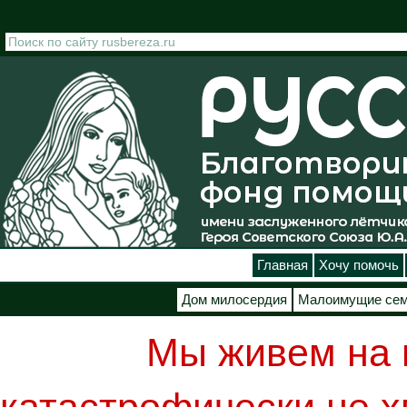
Перейти к основному содержанию
Главная
Хочу помочь
Дом милосердия
Малоимущие се
Мы живем на 