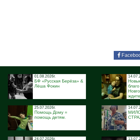
Facebo
01.08.2026г.
14.07.
БФ «Русская Берёза» &
Новы
Лёша Фокин
благ
Новго
ждите
25.07.2026г.
14.07.
Помощь Дому =
МИЛ
помощь детям.
СТР
24.07.2026г.
13.07.