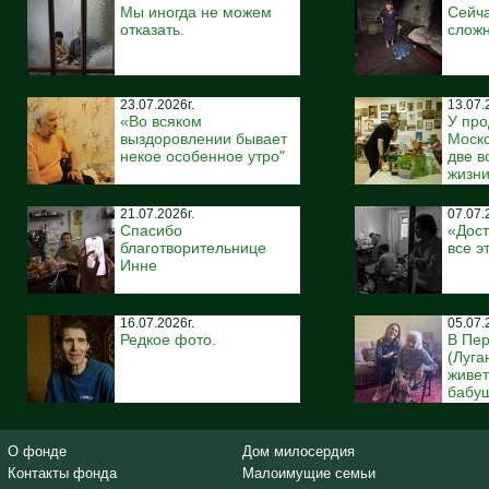
Мы иногда не можем
Сейча
отказать.
сложн
23.07.2026г.
13.07.
«Во всяком
У про
выздоровлении бывает
Моско
некое особенное утро"
две 
жизн
21.07.2026г.
07.07.
Спасибо
«Дост
благотворительнице
все э
Инне
16.07.2026г.
05.07.
Редкое фото.
В Пе
(Луга
живе
бабуш
О фонде
Дом милосердия
Контакты фонда
Малоимущие семьи