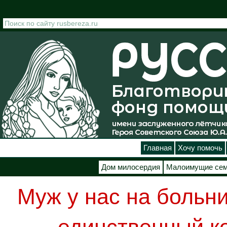
Перейти к основному содержанию
Главная
Хочу помочь
Дом милосердия
Малоимущие се
Муж у нас на больни