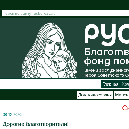
Перейти к основному содержанию
Главная
Хоч
Дом милосердия
Малои
С
08.12.2020г.
Дорогие благотворители!