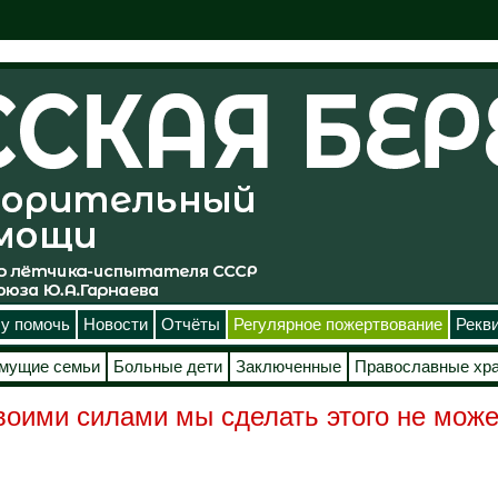
у помочь
Новости
Отчёты
Регулярное пожертвование
Рекв
мущие семьи
Больные дети
Заключенные
Православные хр
воими силами мы сделать этого не може