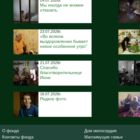
24.07.2026г.
Мы иногда не можем
отказать.
23.07.2026г.
«Во всяком
выздоровлении бывает
некое особенное утро"
21.07.2026г.
Спасибо
благотворительнице
Инне
16.07.2026г.
Редкое фото.
О фонде
Дом милосердия
Контакты фонда
Малоимущие семьи