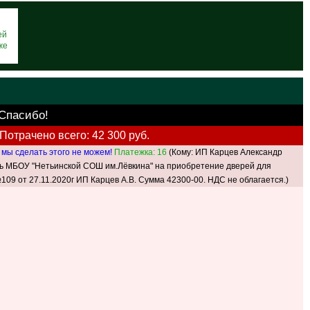
ей
же
 Спасибо!
Потрачено всего: 42 300 руб.
мы сделать этого не можем!
Платежка: 16
(Кому: ИП Карцев Александр
щь МБОУ "Нетьинской СОШ им.Лёвкина" на приобретение дверей для
109 от 27.11.2020г ИП Карцев А.В. Cумма 42300-00. НДС не облагается.)