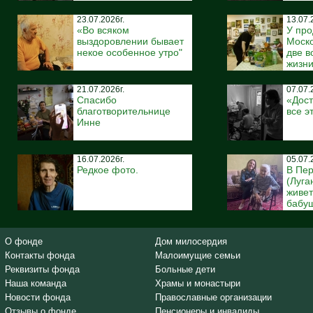
23.07.2026г.
13.07.
«Во всяком
У про
выздоровлении бывает
Моско
некое особенное утро"
две 
жизн
21.07.2026г.
07.07.
Спасибо
«Дост
благотворительнице
все э
Инне
16.07.2026г.
05.07.
Редкое фото.
В Пе
(Луга
живе
бабуш
О фонде
Дом милосердия
Контакты фонда
Малоимущие семьи
Реквизиты фонда
Больные дети
Наша команда
Храмы и монастыри
Новости фонда
Православные организации
Отзывы о фонде
Пенсионеры и инвалиды