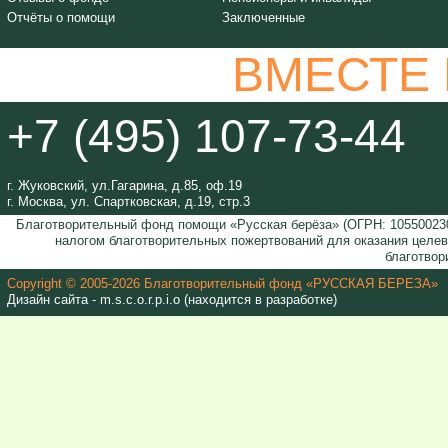
Отчёты о помощи
Заключенные
ВМЕСТЕ
+7 (495) 107-73-44
г. Жуковский, ул.Гагарина, д.85, оф.19
г. Москва, ул. Спартковская, д.19, стр.3
Благотворительный фонд помощи «Русская берёза» (ОГРН: 105500230
налогом благотворительных пожертвований для оказания целе
благотвор
Copyright © 2005-2026 Благотворительный фонд «РУССКАЯ БЕРЕЗА»
Дизайн сайта - m.s.c.o.r.p.i.o (находится в разработке)