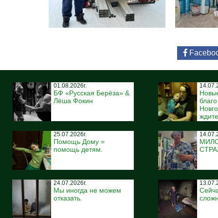
Facebo
01.08.2026г.
14.07.
БФ «Русская Берёза» &
Новы
Лёша Фокин
благ
Новго
ждите
25.07.2026г.
14.07.
Помощь Дому =
МИЛ
помощь детям.
СТР
24.07.2026г.
13.07.
Мы иногда не можем
Сейча
отказать.
сложн