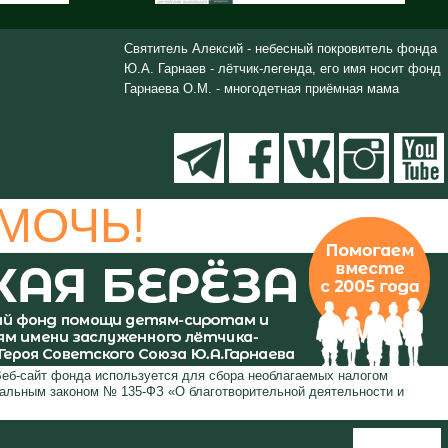
Святитель Алексий - небесный покровитель фонда
Ю.А. Гарнаев - лётчик-легенда, его имя носит фонд
Гарнаева О.М. - многодетная приёмная мама
МОЧЬ!
Веб-сайт фонда используется для сбора необлагаемых налогом
ральным законом № 135-ФЗ «О благотворительной деятельности и