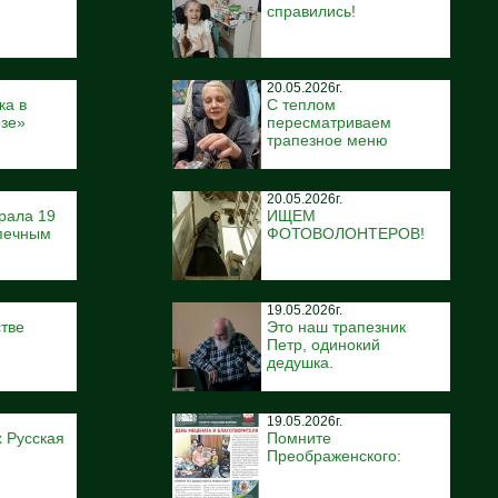
справились!
20.05.2026г.
ка в
С теплом
ёзе»
пересматриваем
трапезное меню
20.05.2026г.
рала 19
ИЩЕМ
печным
ФОТОВОЛОНТЕРОВ!
19.05.2026г.
тве
Это наш трапезник
Петр, одинокий
дедушка.
19.05.2026г.
 Русская
Помните
Преображенского: