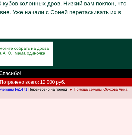
 кубов колонных дров. Низкий вам поклон, что
евне. Уже начали с Соней перетаскивать их в
могите собрать на дрова
а А. О., мама одиночка
 Спасибо!
Потрачено всего: 12 000 руб.
Олеговна №1471
Перенесено на проект:
► Помощь семьям: Обухова Анна