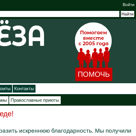
Войти
ПОМОЧЬ
изиты
Контакты
амы
Православные приюты
еде!
ыразить искреннюю благодарность. Мы получили