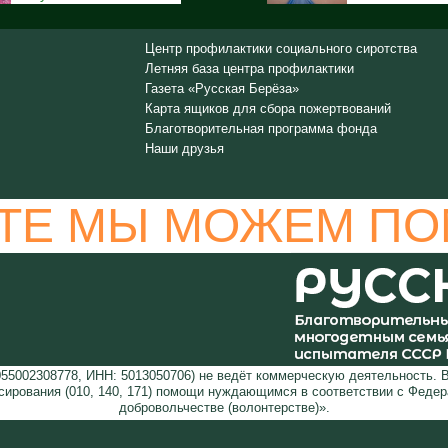
Центр профилактики социального сиротства
Летняя база центра профилактики
Газета «Русская Берёза»
Карта ящиков для сбора пожертвований
Благотворительная программа фонда
Наши друзья
ТЕ МЫ МОЖЕМ ПО
5002308778, ИНН: 5013050706) не ведёт коммерческую деятельность. 
сирования (010, 140, 171) помощи нуждающимся в соответствии с Феде
добровольчестве (волонтерстве)».