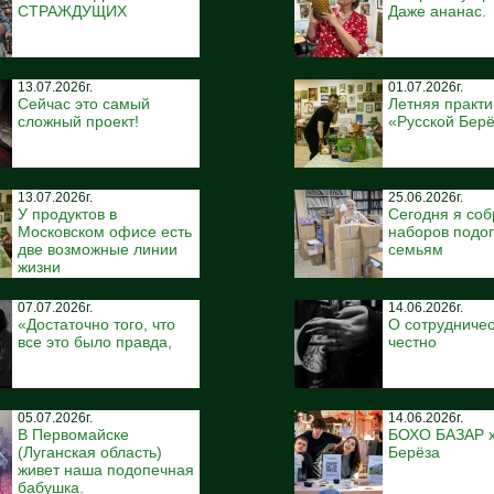
СТРАЖДУЩИХ
Даже ананас.
13.07.2026г.
01.07.2026г.
Сейчас это самый
Летняя практи
сложный проект!
«Русской Бер
13.07.2026г.
25.06.2026г.
У продуктов в
Сегодня я соб
Московском офисе есть
наборов подо
две возможные линии
семьям
жизни
07.07.2026г.
14.06.2026г.
«Достаточно того, что
О сотрудничес
все это было правда,
честно
05.07.2026г.
14.06.2026г.
В Первомайске
БОХО БАЗАР x
(Луганская область)
Берёза
живет наша подопечная
бабушка.