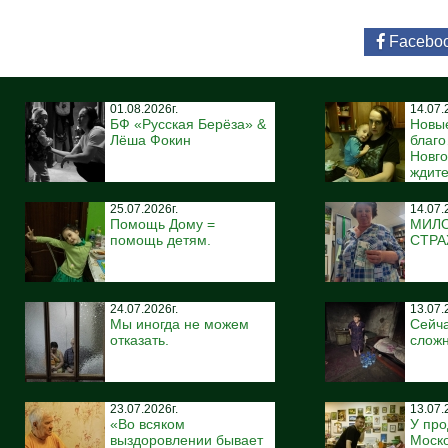
Facebo
01.08.2026г.
14.07.
БФ «Русская Берёза» &
Новы
Лёша Фокин
благ
Новго
ждите
25.07.2026г.
14.07.
Помощь Дому =
МИЛ
помощь детям.
СТР
24.07.2026г.
13.07.
Мы иногда не можем
Сейча
отказать.
сложн
23.07.2026г.
13.07.
«Во всяком
У про
выздоровлении бывает
Моско