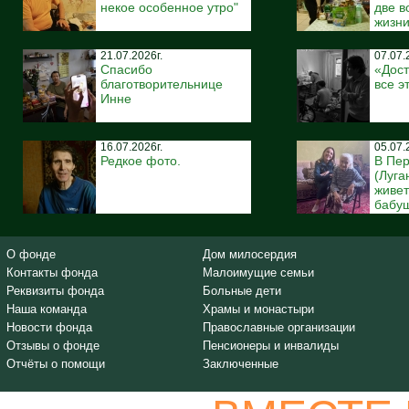
некое особенное утро"
две 
жизн
21.07.2026г.
07.07.
Спасибо
«Дост
благотворительнице
все э
Инне
16.07.2026г.
05.07.
Редкое фото.
В Пе
(Луга
живе
бабуш
О фонде
Дом милосердия
Контакты фонда
Малоимущие семьи
Реквизиты фонда
Больные дети
Наша команда
Храмы и монастыри
Новости фонда
Православные организации
Отзывы о фонде
Пенсионеры и инвалиды
Отчёты о помощи
Заключенные