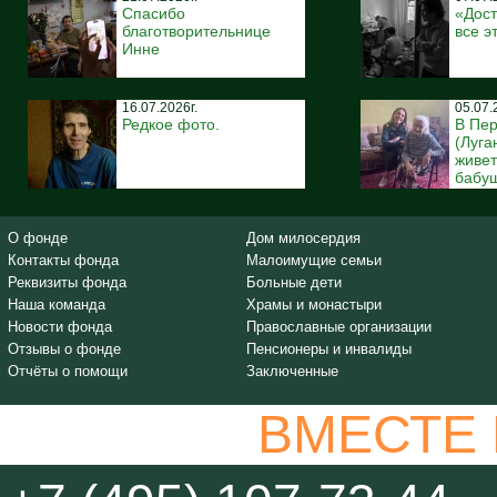
Спасибо
«Дост
благотворительнице
все э
Инне
16.07.2026г.
05.07.
Редкое фото.
В Пе
(Луга
живе
бабуш
О фонде
Дом милосердия
Контакты фонда
Малоимущие семьи
Реквизиты фонда
Больные дети
Наша команда
Храмы и монастыри
Новости фонда
Православные организации
Отзывы о фонде
Пенсионеры и инвалиды
Отчёты о помощи
Заключенные
ВМЕСТЕ