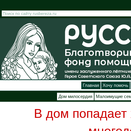
Перейти к основному содержанию
Главная
Хочу помочь
Дом милосердия
Малоимущие се
В дом попадает 