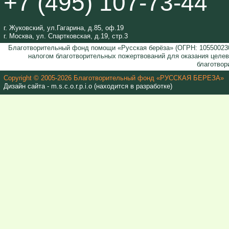
+7 (495) 107-73-44
г. Жуковский, ул.Гагарина, д.85, оф.19
г. Москва, ул. Спартковская, д.19, стр.3
Благотворительный фонд помощи «Русская берёза» (ОГРН: 105500230
налогом благотворительных пожертвований для оказания целе
благотвор
Copyright © 2005-2026 Благотворительный фонд «РУССКАЯ БЕРЕЗА»
Дизайн сайта - m.s.c.o.r.p.i.o (находится в разработке)