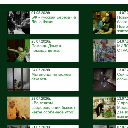
01.08.2026г.
14.07.
БФ «Русская Берёза» &
Новы
Лёша Фокин
благ
Новго
ждите
25.07.2026г.
14.07.
Помощь Дому =
МИЛ
помощь детям.
СТР
24.07.2026г.
13.07.
Мы иногда не можем
Сейча
отказать.
сложн
23.07.2026г.
13.07.
«Во всяком
У про
выздоровлении бывает
Моско
некое особенное утро"
две 
жизн
21.07.2026г.
07.07.