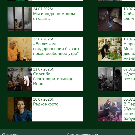
24.07.2026г.
13.07.
Мы иногда не можем
Сейча
отказать.
сложн
23.07.2026г.
13.07.
«Во всяком
У про
выздоровлении бывает
Моско
некое особенное утро"
две 
жизн
21.07.2026г.
07.07.
Спасибо
«Дост
благотворительнице
все э
Инне
16.07.2026г.
05.07.
Редкое фото.
В Пе
(Луга
живе
бабуш
О фонде
Дом милосердия