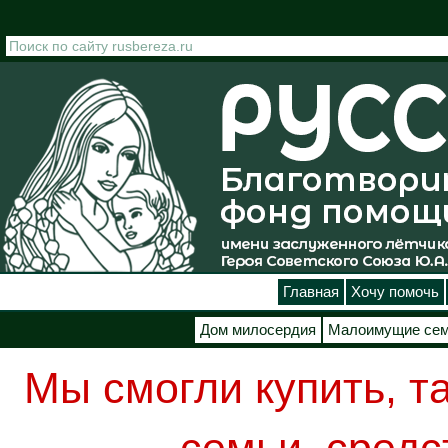
Перейти к основному содержанию
Главная
Хочу помочь
Дом милосердия
Малоимущие се
Мы смогли купить, 