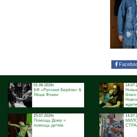
Facebo
01.08.2026г.
14.07.
БФ «Русская Берёза» &
Новы
Лёша Фокин
благ
Новго
ждите
25.07.2026г.
14.07.
Помощь Дому =
МИЛ
помощь детям.
СТР