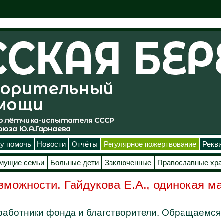
у помочь
Новости
Отчёты
Регулярное пожертвование
Рекв
мущие семьи
Больные дети
Заключенные
Православные хр
зможности. Гайдукова Е.А., одинокая м
работники фонда и благотворители. Обращаемся 