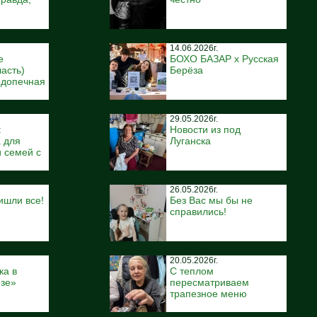
14.06.2026г.
е
БОХО БАЗАР x Русская
ласть)
Берёза
одопечная
29.05.2026г.
:
Новости из под
 для
Луганска
 семей с
26.05.2026г.
ишли все!
Без Вас мы бы не
справились!
20.05.2026г.
ка в
С теплом
ёзе»
пересматриваем
трапезное меню