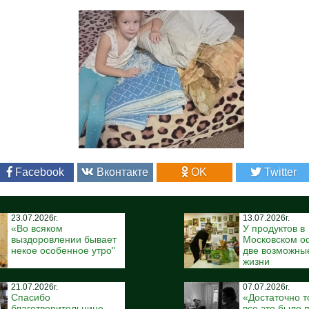
Facebook
Вконтакте
OK
Twitter
23.07.2026г.
13.07.2026г.
«Во всяком
У продуктов в
выздоровлении бывает
Московском о
некое особенное утро"
две возможны
жизни
21.07.2026г.
07.07.2026г.
Спасибо
«Достаточно то
благотворительнице
все это было 