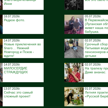
Инне
16.07.2026г.
05.07.2026г.
Редкое фото.
В Первомайск
(Луганская об
живет наша п
бабушка.
14.07.2026г.
02.07.2026г.
Новые приключения во
Срочный сбор
благо… Нижний
Питьевая вода
Новгород и Псков -
пенсионеров и
ждите!
детьми
14.07.2026г.
02.07.2026г.
МИЛОСЕРДИЕ
На трапезу пр
СТРАЖДУЩИХ
Даже ананас.
13.07.2026г.
01.07.2026г.
Сейчас это самый
Летняя практи
сложный проект!
«Русской Бер