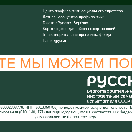
Центр профилактики социального сиротства
Летняя база центра профилактики
Газета «Русская Берёза»
Карта ящиков для сбора пожертвований
Благотворительная программа фонда
Наши друзья
ТЕ МЫ МОЖЕМ ПО
5002308778, ИНН: 5013050706) не ведёт коммерческую деятельность. 
сирования (010, 140, 171) помощи нуждающимся в соответствии с Феде
добровольчестве (волонтерстве)».