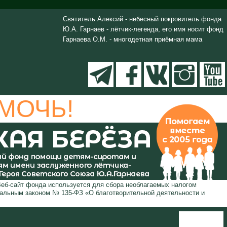
Святитель Алексий - небесный покровитель фонда
Ю.А. Гарнаев - лётчик-легенда, его имя носит фонд
Гарнаева О.М. - многодетная приёмная мама
МОЧЬ!
Веб-сайт фонда используется для сбора необлагаемых налогом
ральным законом № 135-ФЗ «О благотворительной деятельности и