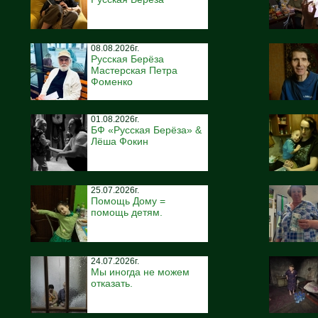
08.08.2026г.
Русская Берёза
Мастерская Петра
Фоменко
01.08.2026г.
БФ «Русская Берёза» &
Лёша Фокин
25.07.2026г.
Помощь Дому =
помощь детям.
24.07.2026г.
Мы иногда не можем
отказать.