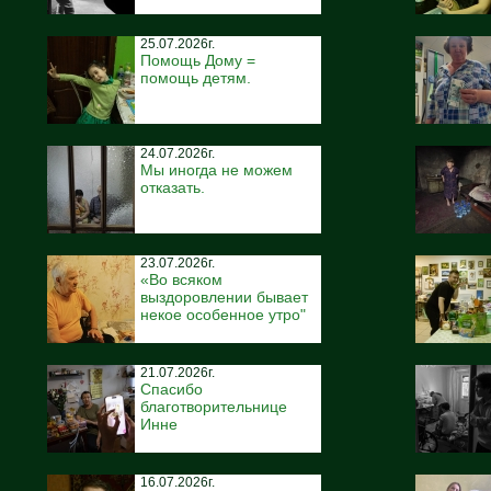
25.07.2026г.
Помощь Дому =
помощь детям.
24.07.2026г.
Мы иногда не можем
отказать.
23.07.2026г.
«Во всяком
выздоровлении бывает
некое особенное утро"
21.07.2026г.
Спасибо
благотворительнице
Инне
16.07.2026г.