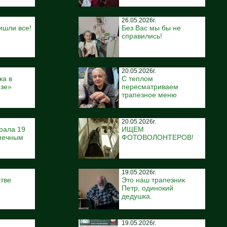
26.05.2026г.
ишли все!
Без Вас мы бы не
справились!
20.05.2026г.
ка в
С теплом
ёзе»
пересматриваем
трапезное меню
20.05.2026г.
рала 19
ИЩЕМ
печным
ФОТОВОЛОНТЕРОВ!
19.05.2026г.
тве
Это наш трапезник
Петр, одинокий
дедушка.
19.05.2026г.