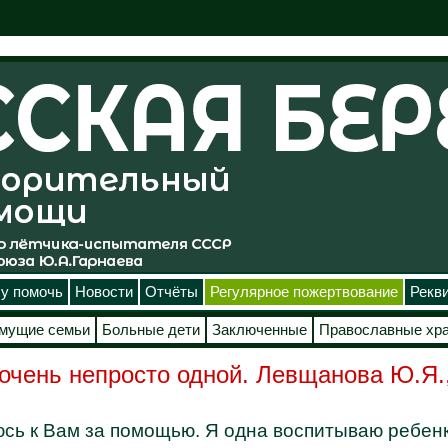
у помочь
Новости
Отчёты
Регулярное пожертвование
Рекв
мущие семьи
Больные дети
Заключенные
Православные хр
очень непросто одной. Левщанова Ю.Я.
сь к Вам за помощью. Я одна воспитываю ребенка