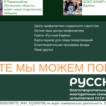
В Первомайске
БОХО БАЗАР x
(Луганская область)
Берёза
живет наша подопечная
бабушка.
Центр профилактики социального сиротства
Летняя база центра профилактики
Газета «Русская Берёза»
Карта ящиков для сбора пожертвований
Благотворительная программа фонда
Наши друзья
ТЕ МЫ МОЖЕМ ПО
5002308778, ИНН: 5013050706) не ведёт коммерческую деятельность. 