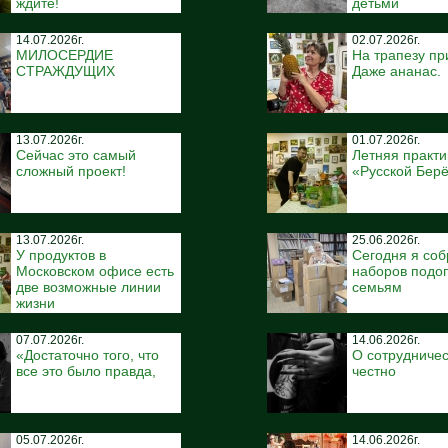
ждите!
детьми
14.07.2026г.
02.07.2026г.
МИЛОСЕРДИЕ
На трапезу пр
СТРАЖДУЩИХ
Даже ананас.
13.07.2026г.
01.07.2026г.
Сейчас это самый
Летняя практи
сложный проект!
«Русской Бер
13.07.2026г.
25.06.2026г.
У продуктов в
Сегодня я соб
Московском офисе есть
наборов подо
две возможные линии
семьям
жизни
07.07.2026г.
14.06.2026г.
«Достаточно того, что
О сотрудничес
все это было правда,
честно
05.07.2026г.
14.06.2026г.