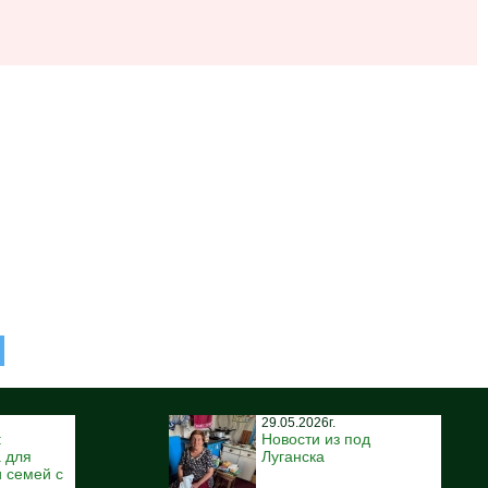
29.05.2026г.
:
Новости из под
 для
Луганска
 семей с