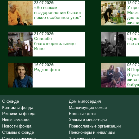
23.07.2026г.
13.07.
«Во всяком
У про
выздоровлении бывает
Моско
некое особенное утро"
две 
жизн
21.07.2026г.
07.07.
Спасибо
«Дост
благотворительнице
все э
Инне
16.07.2026г.
05.07.
Редкое фото.
В Пе
(Луга
живе
бабуш
О фонде
Дом милосердия
Контакты фонда
Малоимущие семьи
Реквизиты фонда
Больные дети
Наша команда
Храмы и монастыри
Новости фонда
Православные организации
Отзывы о фонде
Пенсионеры и инвалиды
Отчёты о помощи
Заключенные