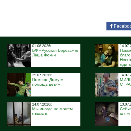
Facebo
01.08.2026г.
14.07.
БФ «Русская Берёза» &
Новы
Лёша Фокин
благ
Новго
ждите
25.07.2026г.
14.07.
Помощь Дому =
МИЛ
помощь детям.
СТР
24.07.2026г.
13.07.
Мы иногда не можем
Сейча
отказать.
сложн