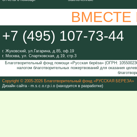
ВМЕСТЕ
+7 (495) 107-73-44
г. Жуковский, ул.Гагарина, д.85, оф.19
г. Москва, ул. Спартковская, д.19, стр.3
Благотворительный фонд помощи «Русская берёза» (ОГРН: 105500230
налогом благотворительных пожертвований для оказания целе
благотвор
Copyright © 2005-2026 Благотворительный фонд «РУССКАЯ БЕРЕЗА»
Дизайн сайта - m.s.c.o.r.p.i.o (находится в разработке)