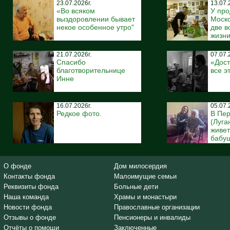
23.07.2026г.
13.07.
«Во всяком
У про
выздоровлении бывает
Моско
некое особенное утро"
две 
жизн
21.07.2026г.
07.07.
Спасибо
«Дост
благотворительнице
все э
Инне
16.07.2026г.
05.07.
Редкое фото.
В Пе
(Луга
живе
бабуш
О фонде
Дом милосердия
Контакты фонда
Малоимущие семьи
Реквизиты фонда
Больные дети
Наша команда
Храмы и монастыри
Новости фонда
Православные организации
Отзывы о фонде
Пенсионеры и инвалиды
Отчёты о помощи
Заключенные