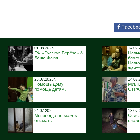
Facebo
01.08.2026г.
14.07.
БФ «Русская Берёза» &
Новы
Лёша Фокин
благ
Новго
ждите
25.07.2026г.
14.07.
Помощь Дому =
МИЛ
помощь детям.
СТР
24.07.2026г.
13.07.
Мы иногда не можем
Сейча
отказать.
сложн