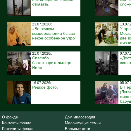
отказать.
сложн
23.07.2026г.
13.07.
«Во всяком
У про
выздоровлении бывает
Моско
некое особенное утро"
две 
жизн
21.07.2026г.
07.07.
Спасибо
«Дост
благотворительнице
все э
Инне
16.07.2026г.
05.07.
Редкое фото.
В Пе
(Луга
живе
бабуш
О фонде
Дом милосердия
Контакты фонда
Малоимущие семьи
Реквизиты фонда
Больные дети