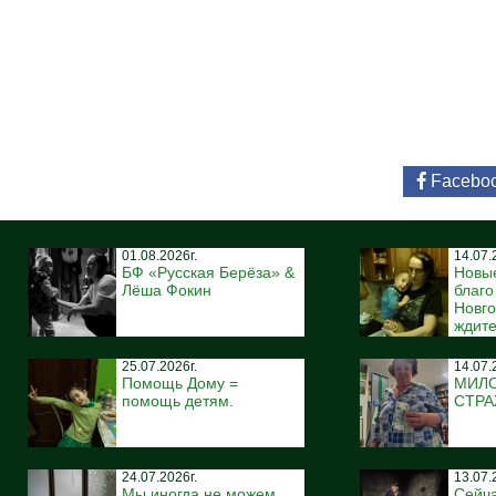
Facebo
01.08.2026г.
14.07.
БФ «Русская Берёза» &
Новы
Лёша Фокин
благ
Новго
ждите
25.07.2026г.
14.07.
Помощь Дому =
МИЛ
помощь детям.
СТР
24.07.2026г.
13.07.
Мы иногда не можем
Сейча