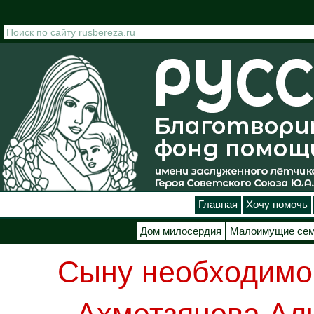
Перейти к основному содержанию
Главная
Хочу помочь
Дом милосердия
Малоимущие се
Сыну необходимо