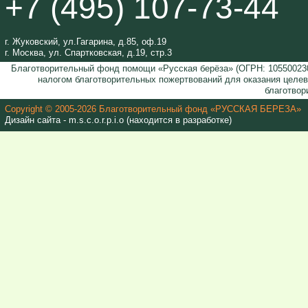
+7 (495) 107-73-44
г. Жуковский, ул.Гагарина, д.85, оф.19
г. Москва, ул. Спартковская, д.19, стр.3
Благотворительный фонд помощи «Русская берёза» (ОГРН: 105500230
налогом благотворительных пожертвований для оказания целе
благотвор
Copyright © 2005-2026 Благотворительный фонд «РУССКАЯ БЕРЕЗА»
Дизайн сайта - m.s.c.o.r.p.i.o (находится в разработке)