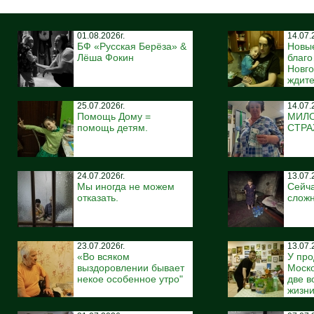
01.08.2026г.
14.07.
БФ «Русская Берёза» &
Новы
Лёша Фокин
благ
Новго
ждите
25.07.2026г.
14.07.
Помощь Дому =
МИЛ
помощь детям.
СТР
24.07.2026г.
13.07.
Мы иногда не можем
Сейча
отказать.
сложн
23.07.2026г.
13.07.
«Во всяком
У про
выздоровлении бывает
Моско
некое особенное утро"
две 
жизн