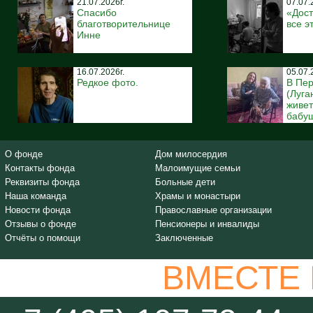
21.07.2026г.
07.07.
Спасибо
«Дост
благотворительнице
все э
Инне
16.07.2026г.
05.07.
Редкое фото.
В Пе
(Луга
живе
бабуш
О фонде
Дом милосердия
Контакты фонда
Малоимущие семьи
Реквизиты фонда
Больные дети
Наша команда
Храмы и монастыри
Новости фонда
Православные организации
Отзывы о фонде
Пенсионеры и инвалиды
Отчёты о помощи
Заключенные
ВМЕСТЕ