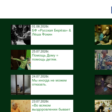
01.08.2026г.
БФ «Русская Берёза» &
Лёша Фокин
25.07.2026г.
Помощь Дому =
помощь детям.
24.07.2026г.
Мы иногда не можем
отказать.
23.07.2026г.
«Во всяком
выздоровлении бывает