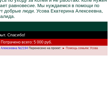
усь по уходу за Колей и не работаю. Коле нужен
адает равновесие. Мы нуждаемся в помощи по
ут добрые люди. Усова Екатерина Алексеевна,
валида.
рыт. Спасибо!
Потрачено всего: 5 000 руб.
а Алексеевна №2194
Перенесено на проект:
► Помощь семьям: Усова