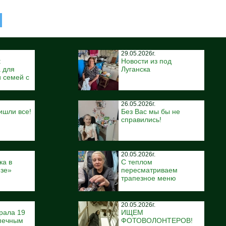
29.05.2026г.
:
Новости из под
 для
Луганска
 семей с
26.05.2026г.
ишли все!
Без Вас мы бы не
справились!
20.05.2026г.
ка в
С теплом
ёзе»
пересматриваем
трапезное меню
20.05.2026г.
рала 19
ИЩЕМ
печным
ФОТОВОЛОНТЕРОВ!