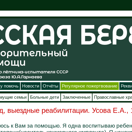
у помочь
Новости
Отчёты
Регулярное пожертвование
Рекв
мущие семьи
Больные дети
Заключенные
Православные хр
д, выездные реабилитации. Усова Е.А., 
юсь к Вам за помощью. Я одна воспитываю ребен