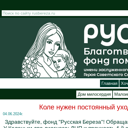
Перейти к основному содержанию
Главная
Хоч
Дом милосердия
Малои
Коле нужен постоянный ухо
04.06.2024г.
Здравствуйте, фонд "Русская Береза"! Обраща