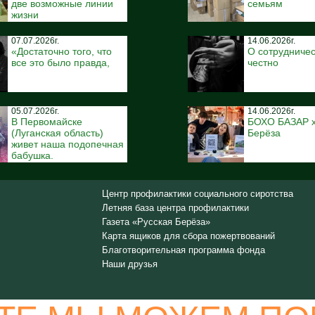
две возможные линии
семьям
жизни
07.07.2026г.
14.06.2026г.
«Достаточно того, что
О сотрудничес
все это было правда,
честно
05.07.2026г.
14.06.2026г.
В Первомайске
БОХО БАЗАР x
(Луганская область)
Берёза
живет наша подопечная
бабушка.
Центр профилактики социального сиротства
Летняя база центра профилактики
Газета «Русская Берёза»
Карта ящиков для сбора пожертвований
Благотворительная программа фонда
Наши друзья