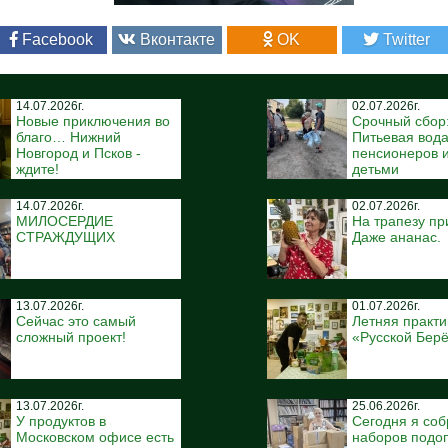
Facebook
Вконтакте
OK
Twitter
14.07.2026г.
02.07.2026г.
Новые приключения во
Срочный сбор
благо… Нижний
Питьевая вода
Новгород и Псков -
пенсионеров и
ждите!
детьми
14.07.2026г.
02.07.2026г.
МИЛОСЕРДИЕ
На трапезу пр
СТРАЖДУЩИХ
Даже ананас.
13.07.2026г.
01.07.2026г.
Сейчас это самый
Летняя практи
сложный проект!
«Русской Бер
13.07.2026г.
25.06.2026г.
У продуктов в
Сегодня я соб
Московском офисе есть
наборов подо