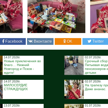
Facebook
Вконтакте
OK
Twitter
14.07.2026г.
02.07.2026г.
Новые приключения во
Срочный сбор
благо… Нижний
Питьевая вода
Новгород и Псков -
пенсионеров и
ждите!
детьми
14.07.2026г.
02.07.2026г.
МИЛОСЕРДИЕ
На трапезу пр
СТРАЖДУЩИХ
Даже ананас.
13.07.2026г.
01.07.2026г.