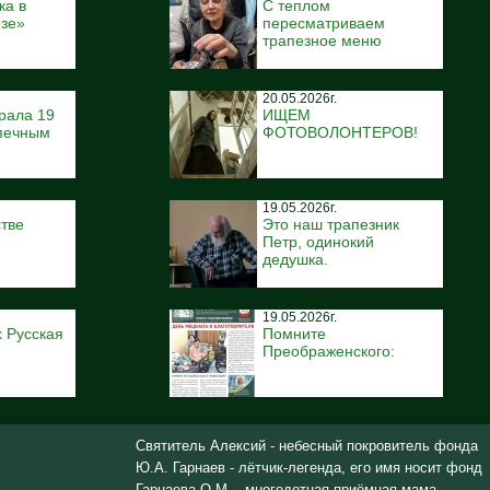
ка в
С теплом
ёзе»
пересматриваем
трапезное меню
20.05.2026г.
рала 19
ИЩЕМ
печным
ФОТОВОЛОНТЕРОВ!
19.05.2026г.
тве
Это наш трапезник
Петр, одинокий
дедушка.
19.05.2026г.
 Русская
Помните
Преображенского:
Святитель Алексий - небесный покровитель фонда
Ю.А. Гарнаев - лётчик-легенда, его имя носит фонд
Гарнаева О.М. - многодетная приёмная мама