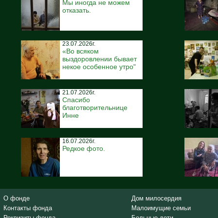
Мы иногда не можем
отказать.
23.07.2026г.
«Во всяком
выздоровлении бывает
некое особенное утро"
21.07.2026г.
Спасибо
благотворительнице
Инне
16.07.2026г.
Редкое фото.
О фонде
Дом милосердия
Контакты фонда
Малоимущие семьи
Реквизиты фонда
Больные дети