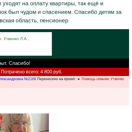
 уходят на оплату квартиры, так ещё и
нок был чудом и спасением. Спасибо детям за
вская область, пенсионер
. Утвенко Л.А.,
рыт. Спасибо!
Потрачено всего: 4 800 руб.
Александровна №2168
Перенесено на проект:
► Помощь семьям: Утвенко