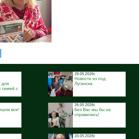
29.05.2026г.
:
Новости из под
 для
Луганска
 семей с
26.05.2026г.
ишли все!
Без Вас мы бы не
справились!
20.05.2026г.