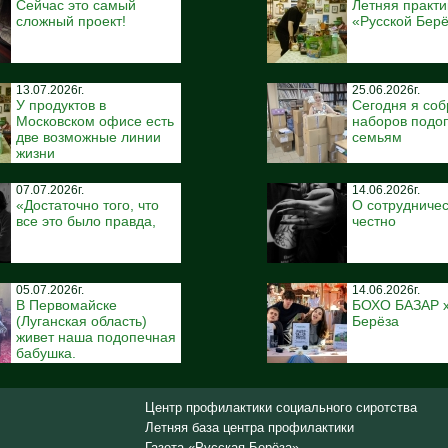
Сейчас это самый
Летняя практи
сложный проект!
«Русской Бер
13.07.2026г.
25.06.2026г.
У продуктов в
Сегодня я соб
Московском офисе есть
наборов подо
две возможные линии
семьям
жизни
07.07.2026г.
14.06.2026г.
«Достаточно того, что
О сотрудничес
все это было правда,
честно
05.07.2026г.
14.06.2026г.
В Первомайске
БОХО БАЗАР x
(Луганская область)
Берёза
живет наша подопечная
бабушка.
Центр профилактики социального сиротства
Летняя база центра профилактики
Газета «Русская Берёза»