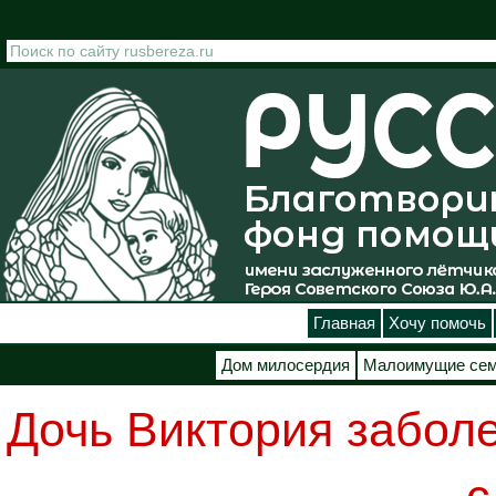
Перейти к основному содержанию
Главная
Хочу помочь
Дом милосердия
Малоимущие се
Дочь Виктория заболе