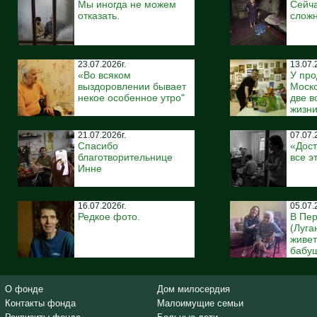
Мы иногда не можем
Сейча
отказать.
сложн
23.07.2026г.
13.07.
«Во всяком
У про
выздоровлении бывает
Моско
некое особенное утро"
две 
жизн
21.07.2026г.
07.07.
Спасибо
«Дост
благотворительнице
все э
Инне
16.07.2026г.
05.07.
Редкое фото.
В Пе
(Луга
живе
бабуш
О фонде
Дом милосердия
Контакты фонда
Малоимущие семьи