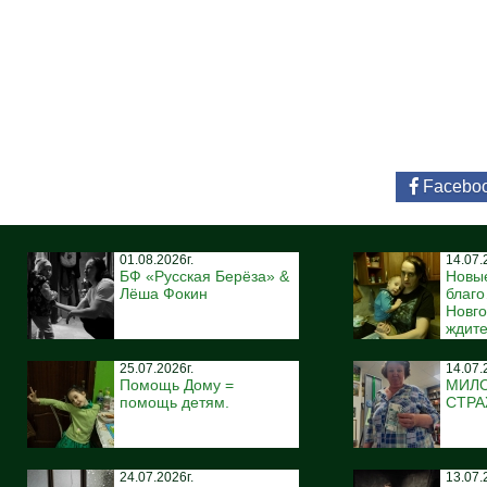
Facebo
01.08.2026г.
14.07.
БФ «Русская Берёза» &
Новы
Лёша Фокин
благ
Новго
ждите
25.07.2026г.
14.07.
Помощь Дому =
МИЛ
помощь детям.
СТР
24.07.2026г.
13.07.